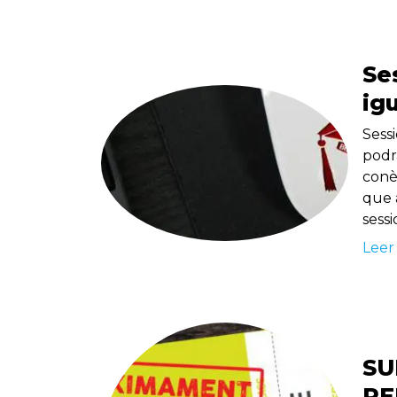
Se
ig
Sess
podr
conèi
que 
sess
Leer
SU
PE