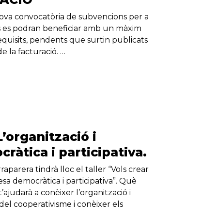
nova convocatòria de subvencions per a
es es podran beneficiar amb un màxim
equisits, pendents que surtin publicats
e la facturació. …
L’organització i
àtica i participativa.
parera tindrà lloc el taller “Vols crear
a democràtica i participativa”. Què
’ajudarà a conèixer l’organització i
del cooperativisme i conèixer els