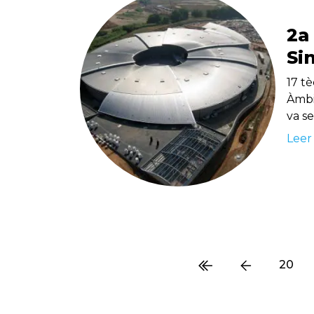
2a
Si
17 tè
Àmbit
va s
Leer
20