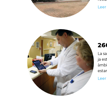
Leer
26
La sa
ja es
àmbit
esta
Leer