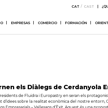
|
¿Q
CATALÀ
CASTELLAN
TO
EMPRESAS
COMERCIO
FORMACIÓN
ORIEN
rnen els Diàlegs de Cerdanyola 
presidents de Fluidra i Europastry en seran els protagon
t d’idees sobre la realitat econòmica del nostre entorn,
egs Empresarials – Vallesans d’Èxit. Aquest és una propo