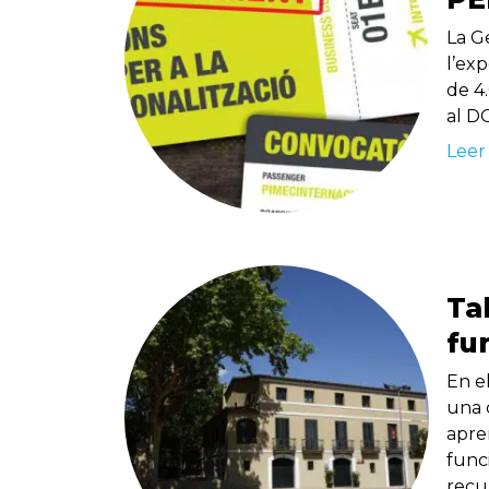
La G
l’ex
de 4
al D
Leer
Ta
fu
En el
una 
apren
func
recu