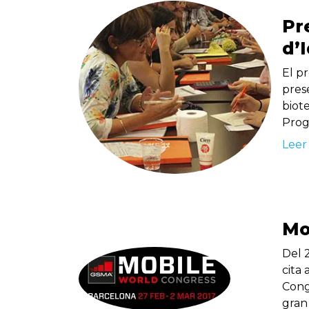
Pr
d’
El pr
pres
biot
Prog
Leer
Mo
Del 
cita 
Congr
gran