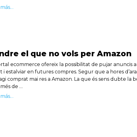
 más…
ndre el que no vols per Amazon
ortal ecommerce ofereix la possibilitat de pujar anunci
it i estalviar en futures compres. Segur que a hores d’a
agi comprat mai res a Amazon. La que és sens dubte la 
més de …
 más…