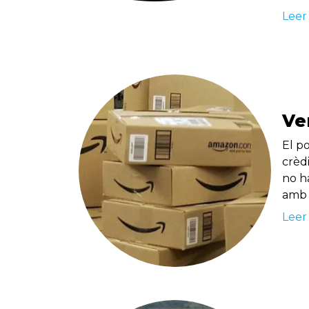
Leer
Ve
El p
crèd
no h
amb 
Leer