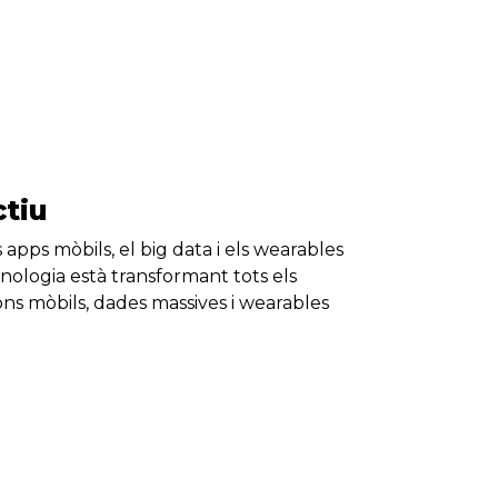
ctiu
s apps mòbils, el big data i els wearables
ecnologia està transformant tots els
ions mòbils, dades massives i wearables