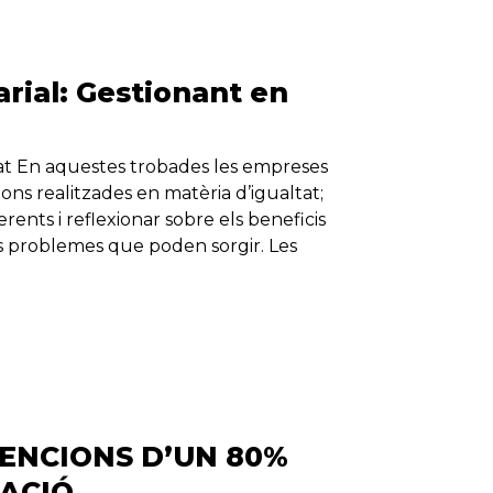
ial: Gestionant en
at En aquestes trobades les empreses
ons realitzades en matèria d’igualtat;
rents i reflexionar sobre els beneficis
ls problemes que poden sorgir. Les
VENCIONS D’UN 80%
ZACIÓ