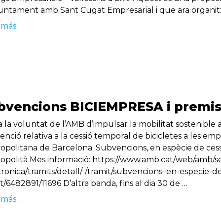
untament amb Sant Cugat Empresarial i que ara organitze
 más…
bvencions BICIEMPRESA i premi
 la voluntat de l’AMB d’impulsar la mobilitat sostenible al 
nció relativa a la cessió temporal de bicicletes a les emp
opolitana de Barcelona. Subvencions, en espècie de cessi
opolità Mes informació: https://www.amb.cat/web/amb/s
tronica/tramits/detall/-/tramit/subvencions–en-especie-d
/6482891/11696 D’altra banda, fins al dia 30 de …
 más…