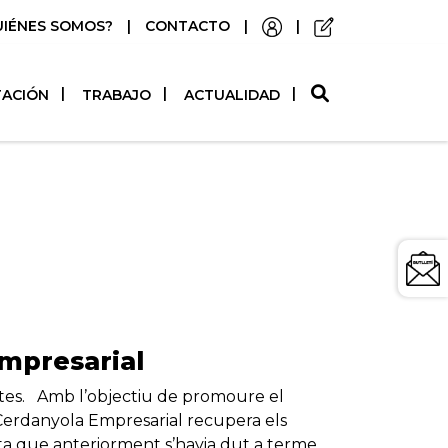
UIÉNES SOMOS?
|
CONTACTO
|
|
O
TACIÓN
TRABAJO
ACTUALIDAD
Empresarial
istes. Amb l’objectiu de promoure el
 Cerdanyola Empresarial recupera els
sta que anteriorment s’havia dut a terme