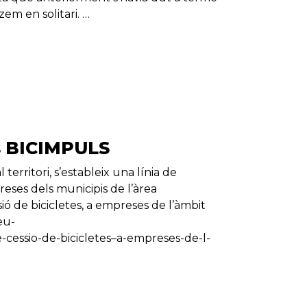
m en solitari. …
s BICIMPULS
territori, s’estableix una línia de
reses dels municipis de l’àrea
ó de bicicletes, a empreses de l’àmbit
eu-
e-cessio-de-bicicletes–a-empreses-de-l-