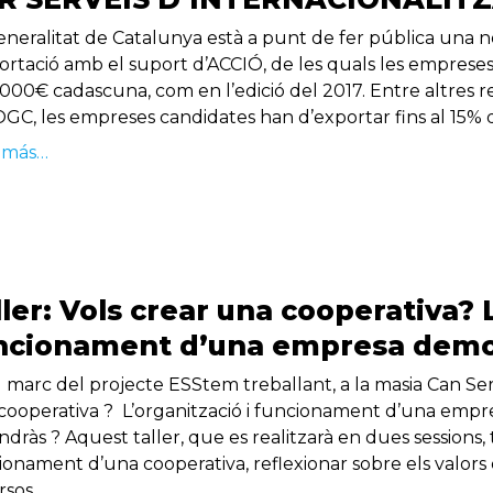
eneralitat de Catalunya està a punt de fer pública una 
portació amb el suport d’ACCIÓ, de les quals les empres
.000€ cadascuna, com en l’edició del 2017. Entre altres r
OGC, les empreses candidates han d’exportar fins al 15% d
 más…
ller: Vols crear una cooperativa? 
ncionament d’una empresa democr
 marc del projecte ESStem treballant, a la masia Can Serra
cooperativa ? L’organització i funcionament d’una empres
dràs ? Aquest taller, que es realitzarà en dues sessions, t
ionament d’una cooperativa, reflexionar sobre els valors 
rsos …