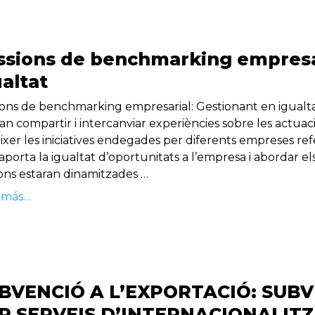
ssions de benchmarking empresar
ualtat
ions de benchmarking empresarial: Gestionant en igualt
an compartir i intercanviar experiències sobre les actuaci
xer les iniciatives endegades per diferents empreses refe
aporta la igualtat d’oportunitats a l’empresa i abordar e
ions estaran dinamitzades …
 más…
BVENCIÓ A L’EXPORTACIÓ: SUB
R SERVEIS D’INTERNACIONALIT