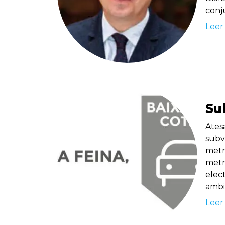
conj
Leer
Su
Atesa
subve
metr
metr
elec
ambit
Leer