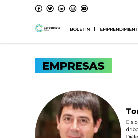
BOLETÍN
EMPRENDIMIEN
EMPRESAS
To
Els 
deba
Diàl