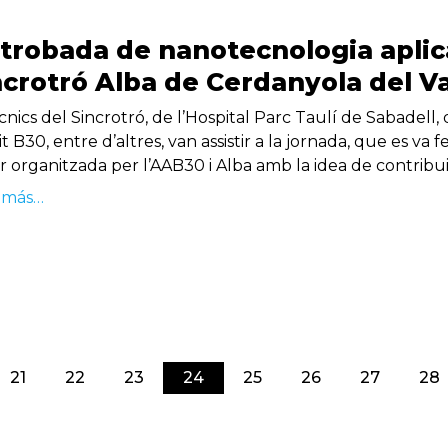
 trobada de nanotecnologia aplica
ncrotró Alba de Cerdanyola del Va
cnics del Sincrotró, de l’Hospital Parc Taulí de Sabadell, 
 B30, entre d’altres, van assistir a la jornada, que es va
er organitzada per l’AAB30 i Alba amb la idea de contribu
 más…
(current)
21
22
23
24
25
26
27
28