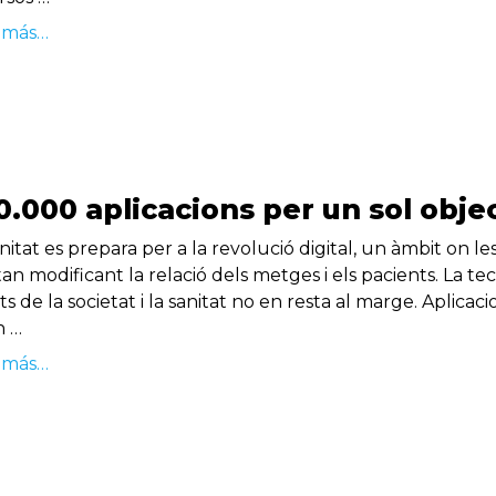
 más…
0.000 aplicacions per un sol obje
nitat es prepara per a la revolució digital, un àmbit on le
tan modificant la relació dels metges i els pacients. La t
s de la societat i la sanitat no en resta al marge. Aplicac
n …
 más…