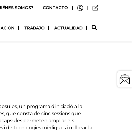
UIÉNES SOMOS?
|
CONTACTO
|
|
O
TACIÓN
TRABAJO
ACTUALIDAD
sules, un programa d’iniciació a la
s, que consta de cinc sessions que
Biocàpsules permeten ampliar els
i de tecnologies mèdiques i millorar la