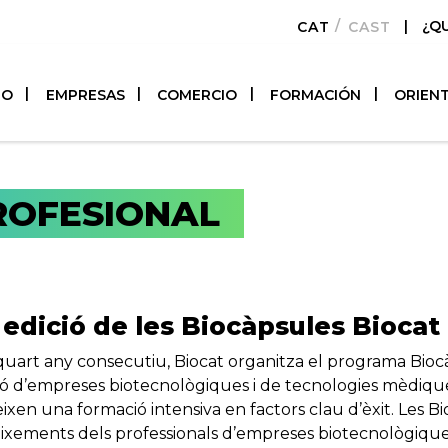
|
¿Q
CATALÀ
CASTELLAN
TO
EMPRESAS
COMERCIO
FORMACIÓN
ORIEN
ROFESIONAL
 edició de les Biocàpsules Biocat
quart any consecutiu, Biocat organitza el programa Biocàp
ió d’empreses biotecnològiques i de tecnologies mèdique
eixen una formació intensiva en factors clau d’èxit. Les 
ixements dels professionals d’empreses biotecnològiques 