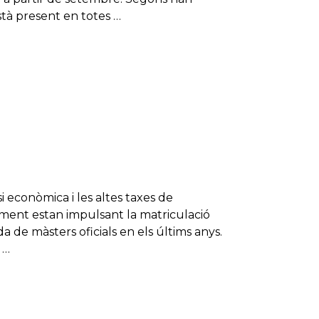
stà present en totes …
i econòmica i les altes taxes de
ament estan impulsant la matriculació
a de màsters oficials en els últims anys.
 …