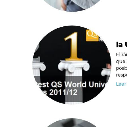
la
El r
que a
posic
respe
Leer