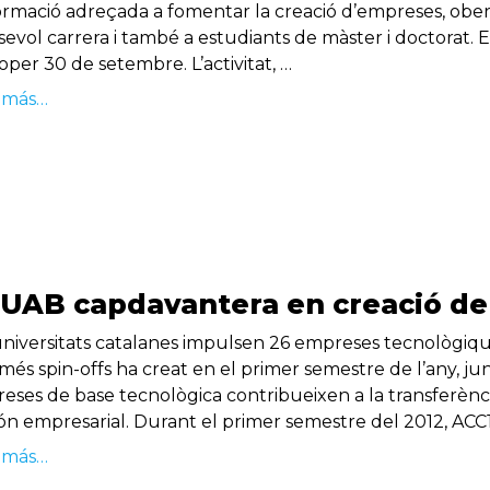
ormació adreçada a fomentar la creació d’empreses, obert
evol carrera i també a estudiants de màster i doctorat. El 
oper 30 de setembre. L’activitat, …
 más…
 UAB capdavantera en creació de 
universitats catalanes impulsen 26 empreses tecnològiqu
més spin-offs ha creat en el primer semestre de l’any, 
eses de base tecnològica contribueixen a la transferència
ón empresarial. Durant el primer semestre del 2012, ACC1
 más…