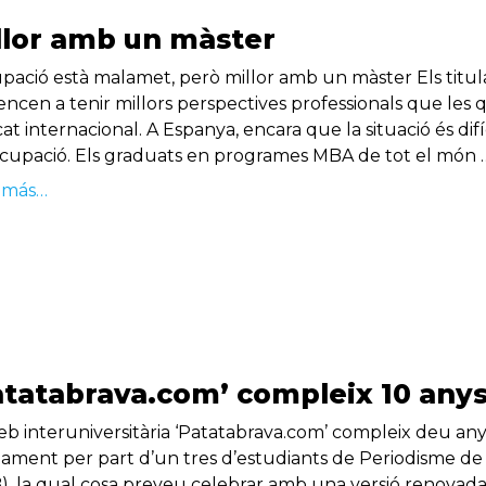
llor amb un màster
upació està malamet, però millor amb un màster Els titul
ncen a tenir millors perspectives professionals que les q
t internacional. A Espanya, encara que la situació és difí
cupació. Els graduats en programes MBA de tot el món 
 más…
atatabrava.com’ compleix 10 any
eb interuniversitària ‘Patatabrava.com’ compleix deu anys
çament per part d’un tres d’estudiants de Periodisme d
), la qual cosa preveu celebrar amb una versió renovada