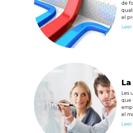
de f
quals
el pr
Leer
La
Les 
que 
empr
el m
Leer