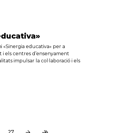
educativa»
i «Sinergia educativa» per a
tat i els centres d’ensenyament
itats impulsar la col·laboració i els
…
27