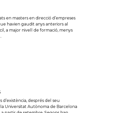
ats en masters en direcció d’empreses
ue havien gaudit anys anteriors al
cil, a major nivell de formació, menys
…
s
 d’existència, després del seu
e la Universitat Autònoma de Barcelona
 a partir de setembre. Segons han