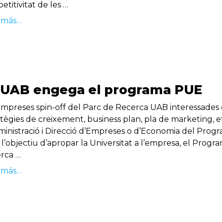
titivitat de les …
 más…
 UAB engega el programa PUE
empreses spin-off del Parc de Recerca UAB interessades e
atègies de creixement, business plan, pla de marketing,
ministració i Direcció d’Empreses o d’Economia del Pro
’objectiu d’apropar la Universitat a l’empresa, el Progra
rca …
 más…