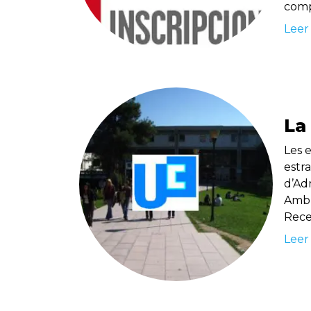
compe
Leer
La
Les 
estr
d’Ad
Amb l
Rece
Leer