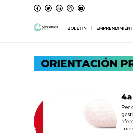
BOLETÍN
EMPRENDIMIEN
ORIENTACIÓN P
4a
Per 
gest
ofer
cone