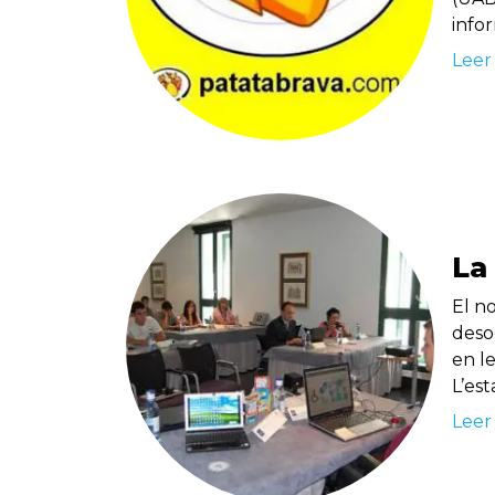
info
Leer
La
El no
deso
en le
L’es
Leer