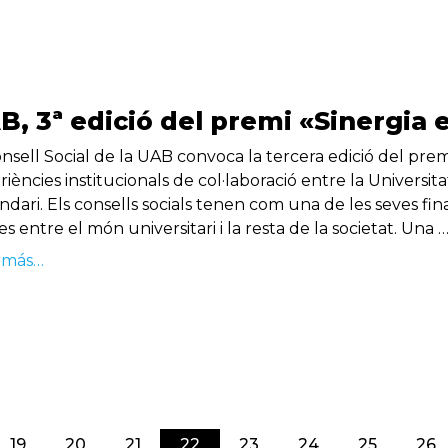
B, 3ª edició del premi «Sinergia 
onsell Social de la UAB convoca la tercera edició del prem
iències institucionals de col·laboració entre la Universi
dari. Els consells socials tenen com una de les seves final
es entre el món universitari i la resta de la societat. Una 
 más…
(current)
19
20
21
22
23
24
25
26