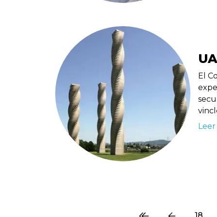
UA
El C
exper
secun
vincl
Leer
18