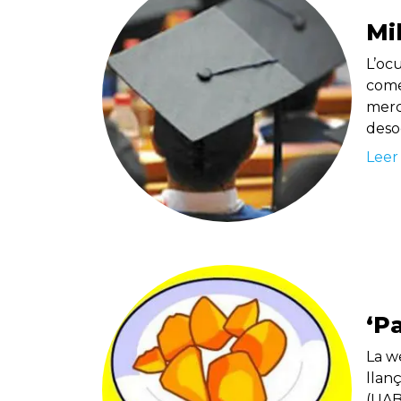
Mi
L’oc
come
merca
deso
Leer
‘P
La w
llan
(UAB