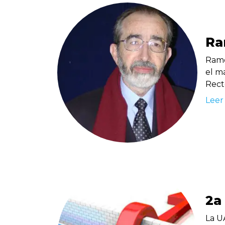
Ra
Ramon
el ma
Rect
Leer
2a
La U