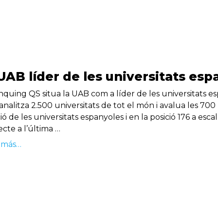
 UAB líder de les universitats es
ànquing QS situa la UAB com a líder de les universitats e
nalitza 2.500 universitats de tot el món i avalua les 700 
ió de les universitats espanyoles i en la posició 176 a esc
cte a l’última …
 más…