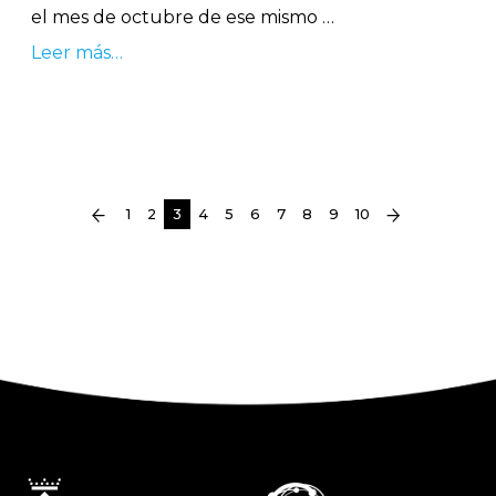
el mes de octubre de ese mismo …
Leer más…
(current)
1
2
3
4
5
6
7
8
9
10