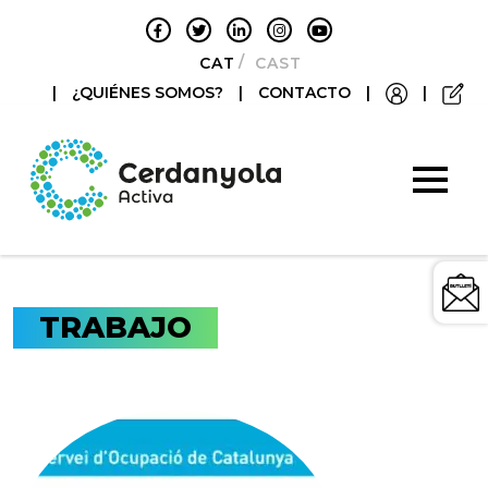
CATALÀ
CASTELLANO
|
¿QUIÉNES SOMOS?
|
CONTACTO
|
|
TRABAJO