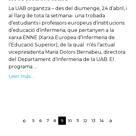
La UAB organitza – des del diumenge, 24 d’abril, i
al llarg de tota la setmana- una trobada
d’estudiants i professors europeus d’institucions
d’educació d’infermeria, que pertanyen a la
xarxa ENNE (Xarxa Europea d’Infermeria de
l’Educació Superior), de la qual n’és l’actual
vicepresidenta Maria Dolors Bernabeu, directora
del Departament d’Infermeria de la UAB. El
programa …
Leer más…
(current)
5
6
7
8
9
10
11
12
13
14