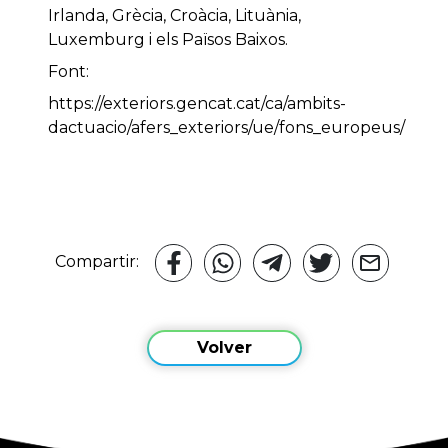
Irlanda, Grècia, Croàcia, Lituània,
Luxemburg i els Països Baixos.
Font:
https://exteriors.gencat.cat/ca/ambits-
dactuacio/afers_exteriors/ue/fons_europeus/
Compartir:
Volver