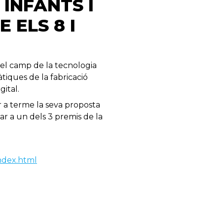
INFANTS I
 ELS 8 I
n el camp de la tecnologia
àtiques de la fabricació
gital.
r a terme la seva proposta
tar a un dels 3 premis de la
index.html