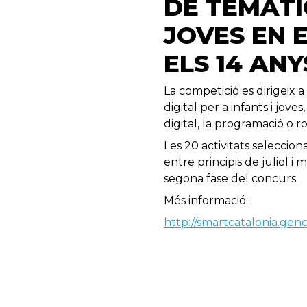
DE TEMÀTI
JOVES EN 
ELS 14 ANY
La competició es dirigeix 
digital per a infants i jove
digital, la programació o r
Les 20 activitats seleccio
entre principis de juliol i 
segona fase del concurs.
Més informació:
http://smartcatalonia.gen