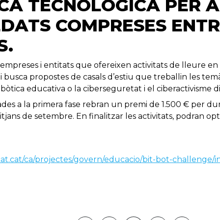
CA TECNOLÒGICA PER A 
EDATS COMPRESES ENTRE
S.
a empreses i entitats que ofereixen activitats de lleure e
s, i busca propostes de casals d’estiu que treballin les tem
obòtica educativa o la ciberseguretat i el ciberactivisme di
nades a la primera fase rebran un premi de 1.500 € per du
mitjans de setembre. En finalitzar les activitats, podran op
cat.cat/ca/projectes/govern/educacio/bit-bot-challenge/