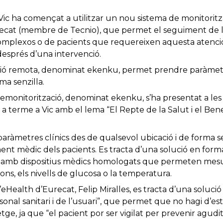
e Vic ha començat a utilitzar un nou sistema de monitori
ecat (membre de Tecnio), que permet el seguiment de le
complexos o de pacients que requereixen aquesta atenci
 després d’una intervenció.
ció remota, denominat ekenku, permet prendre paràmetr
ma senzilla.
emonitorització, denominat ekenku, s’ha presentat a les
 a terme a Vic amb el lema “El Repte de la Salut i el Ben
metres clínics des de qualsevol ubicació i de forma senz
ment mèdic dels pacients. Es tracta d’una solució en for
 amb dispositius mèdics homologats que permeten mesur
cions, els nivells de glucosa o la temperatura.
eHealth d’Eurecat, Felip Miralles, es tracta d’una solució 
rsonal sanitari i de l’usuari”, que permet que no hagi d’est
tge, ja que “el pacient por ser vigilat per prevenir agud