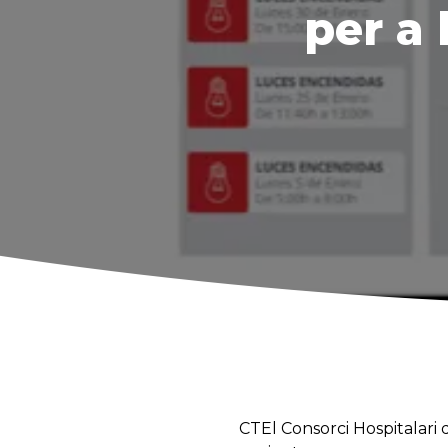
per a 
CTEl Consorci Hospitalari d