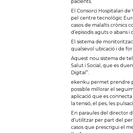
pacients.
El Consorci Hospitalari d
pel centre tecnològic Eur
casos de malalts crònics 
d’episodis aguts o abans i
El sistema de monitoritza
qualsevol ubicació i de for
Aquest nou sistema de tel
Salut i Social, que es duen
Digital”.
ekenku permet prendre parà
possible millorar el segui
aplicació que es connecta
la tensió, el pes, les pulsa
En paraules del director d’
d’utilitzar per part del pe
casos que prescrigui el me