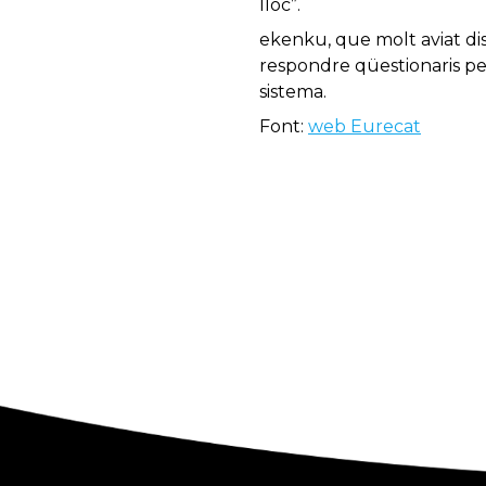
lloc”.
ekenku, que molt aviat d
respondre qüestionaris per
sistema.
Font:
web Eurecat