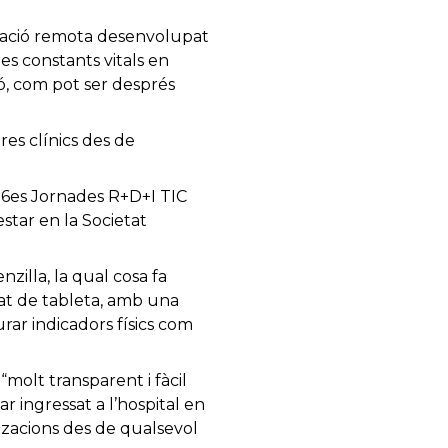
tzació remota desenvolupat
s constants vitals en
ó, com pot ser després
es clínics des de
 6es Jornades R+D+I TIC
estar en la Societat
illa, la qual cosa fa
mat de tableta, amb una
ar indicadors físics com
“molt transparent i fàcil
ar ingressat a l’hospital en
itzacions des de qualsevol