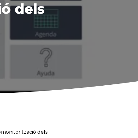
ió dels
emonitorització dels