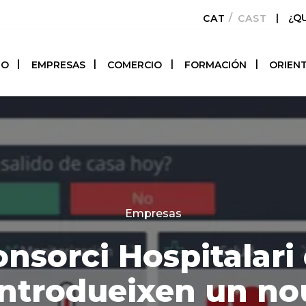
|
¿Q
CATALÀ
CASTELLAN
TO
EMPRESAS
COMERCIO
FORMACIÓN
ORIEN
Categories
Empresas
nsorci Hospitalari 
introdueixen un no