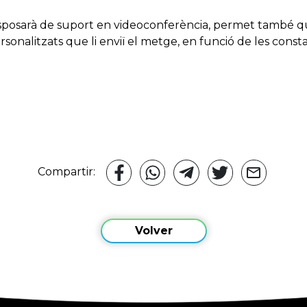
isposarà de suport en videoconferència, permet també q
sonalitzats que li enviï el metge, en funció de les const
Compartir:
Volver