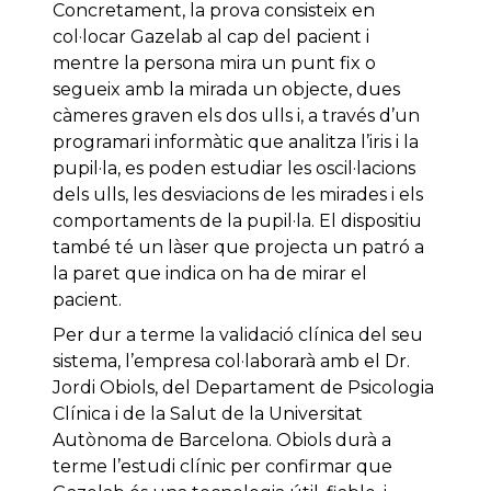
Concretament, la prova consisteix en
col·locar Gazelab al cap del pacient i
mentre la persona mira un punt fix o
segueix amb la mirada un objecte, dues
càmeres graven els dos ulls i, a través d’un
programari informàtic que analitza l’iris i la
pupil·la, es poden estudiar les oscil·lacions
dels ulls, les desviacions de les mirades i els
comportaments de la pupil·la. El dispositiu
també té un làser que projecta un patró a
la paret que indica on ha de mirar el
pacient.
Per dur a terme la validació clínica del seu
sistema, l’empresa col·laborarà amb el Dr.
Jordi Obiols, del Departament de Psicologia
Clínica i de la Salut de la Universitat
Autònoma de Barcelona. Obiols durà a
terme l’estudi clínic per confirmar que