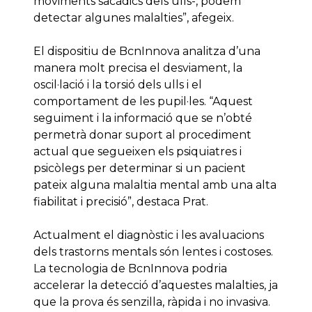
moviments sacàdics dels ulls-, podem
detectar algunes malalties”, afegeix.
El dispositiu de BcnInnova analitza d’una
manera molt precisa el desviament, la
oscil·lació i la torsió dels ulls i el
comportament de les pupil·les. “Aquest
seguiment i la informació que se n’obté
permetrà donar suport al procediment
actual que segueixen els psiquiatres i
psicòlegs per determinar si un pacient
pateix alguna malaltia mental amb una alta
fiabilitat i precisió”, destaca Prat.
Actualment el diagnòstic i les avaluacions
dels trastorns mentals són lentes i costoses.
La tecnologia de BcnInnova podria
accelerar la detecció d’aquestes malalties, ja
que la prova és senzilla, ràpida i no invasiva.