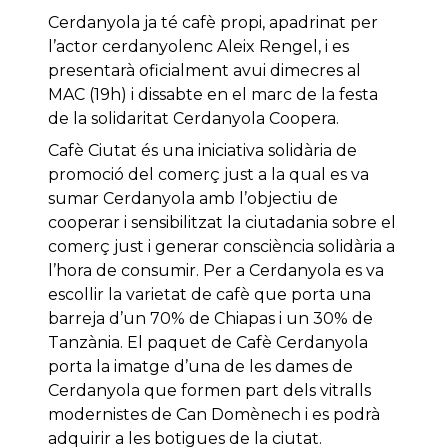
Cerdanyola ja té cafè propi, apadrinat per
l’actor cerdanyolenc Aleix Rengel, i es
presentarà oficialment avui dimecres al
MAC (19h) i dissabte en el marc de la festa
de la solidaritat Cerdanyola Coopera.
Cafè Ciutat és una iniciativa solidària de
promoció del comerç just a la qual es va
sumar Cerdanyola amb l’objectiu de
cooperar i sensibilitzat la ciutadania sobre el
comerç just i generar consciència solidària a
l’hora de consumir. Per a Cerdanyola es va
escollir la varietat de cafè que porta una
barreja d’un 70% de Chiapas i un 30% de
Tanzània. El paquet de Cafè Cerdanyola
porta la imatge d’una de les dames de
Cerdanyola que formen part dels vitralls
modernistes de Can Domènech i es podrà
adquirir a les botigues de la ciutat.