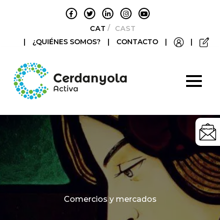
CATALÀ
CASTELLANO
|
¿QUIÉNES SOMOS?
|
CONTACTO
|
|
Categories
Comercios y mercados