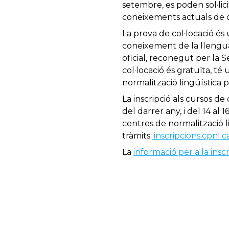
setembre, es poden sol·lici
coneixements actuals de c
La prova de col·locació é
coneixement de la llengua,
oficial, reconegut per la S
col·locació és gratuïta, té 
normalització lingüística 
La inscripció als cursos d
del darrer any, i del 14 a
centres de normalització li
tràmits:
inscripcions.cpnl.c
La
informació per a la inscr