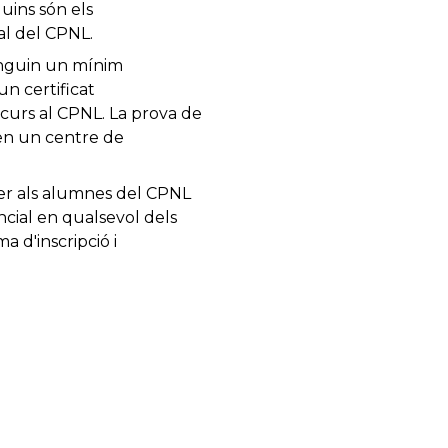
ins són els
al del CPNL.
tinguin un mínim
n certificat
n curs al CPNL. La prova de
o en un centre de
 per als alumnes del CPNL
ncial en qualsevol dels
a d'inscripció i