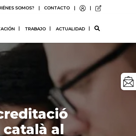
UIÉNES SOMOS?
|
CONTACTO
|
|
O
TACIÓN
TRABAJO
ACTUALIDAD
creditació
 català al