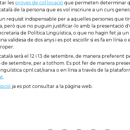
tar les
proves de col·locació
que permeten determinar qu
atalà de la persona que es vol inscriure a un curs gener
s un requisit indispensable per a aquelles persones que 
 però que no puguin justificar-lo amb la presentació d'u
ecretaria de Política Lingüística, o que no hagin fet ja u
una validesa de dos anys i es pot escollir si es fa en línia 
proper.
e català serà el 12 i 13 de setembre, de manera preferent
l 16 de setembre, per a tothom. Es pot fer de manera prese
ngüística cpnl.cat/xarxa o en línia a través de la plataform
at
.
ipció
ja es pot consultar a la pàgina web.