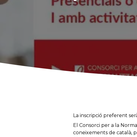
La inscripció preferent serà
El Consorci per a la Normal
coneixements de català, pas