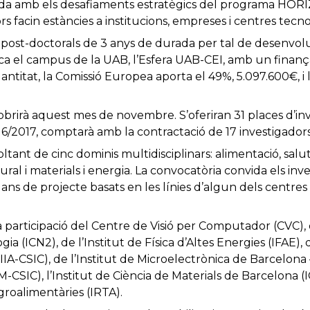
nada amb els desafiaments estratègics del programa HORIZ
rs facin estàncies a institucions, empreses i centres tecno
 post-doctorals de 3 anys de durada per tal de desenvolu
ca el campus de la UAB, l’Esfera UAB-CEI, amb un finan
ntitat, la Comissió Europea aporta el 49%, 5.097.600€, i 
obrirà aquest mes de novembre. S’oferiran 31 places d’inv
16/2017, comptarà amb la contractació de 17 investigador
ltant de cinc dominis multidisciplinars: alimentació, salut, 
ural i materials i energia. La convocatòria convida els in
lans de projecte basats en les línies d’algun dels centre
participació del Centre de Visió per Computador (CVC), d
a (ICN2), de l’Institut de Física d’Altes Energies (IFAE), d
l (IIIA-CSIC), de l’Institut de Microelectrònica de Barcelon
CSIC), l’Institut de Ciència de Materials de Barcelona (IC
groalimentàries (IRTA).