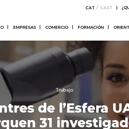
|
¿Q
CATALÀ
CASTELLAN
TO
EMPRESAS
COMERCIO
FORMACIÓN
ORIEN
Categories
Trabajo
entres de l’Esfera U
rquen 31 investigad