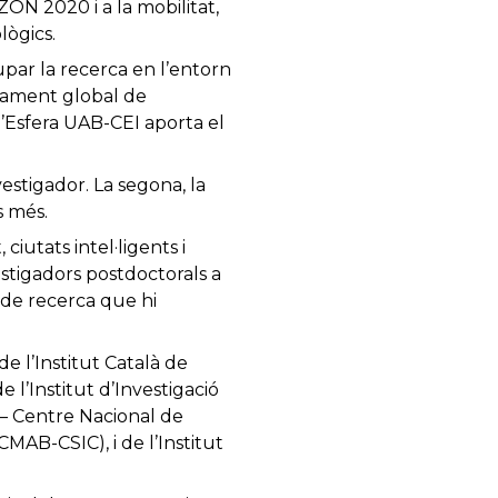
ON 2020 i a la mobilitat,
lògics.
par la recerca en l’entorn
çament global de
l’Esfera UAB-CEI aporta el
estigador. La segona, la
s més.
ciutats intel·ligents i
vestigadors postdoctorals a
s de recerca que hi
e l’Institut Català de
e l’Institut d’Investigació
a – Centre Nacional de
MAB-CSIC), i de l’Institut