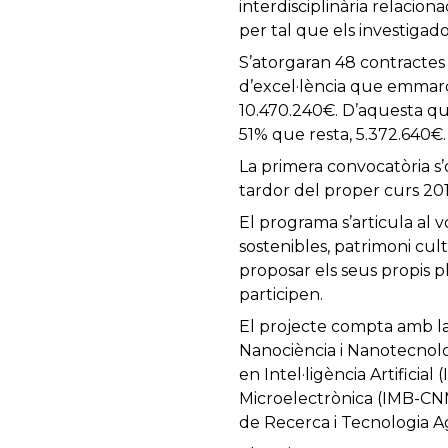
interdisciplinària relacio
per tal que els investigado
S’atorgaran 48 contractes
d’excel·lència que emmar
10.470.240€. D’aquesta qua
51% que resta, 5.372.640€.
La primera convocatòria s’
tardor del proper curs 20
El programa s’articula al vo
sostenibles, patrimoni cult
proposar els seus propis p
participen.
El projecte compta amb la 
Nanociència i Nanotecnologi
en Intel·ligència Artificia
Microelectrònica (IMB-CNM-
de Recerca i Tecnologia A