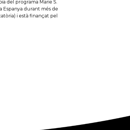
ia del programa Marie S.
al a Espanya durant més de
òria) i està finançat pel