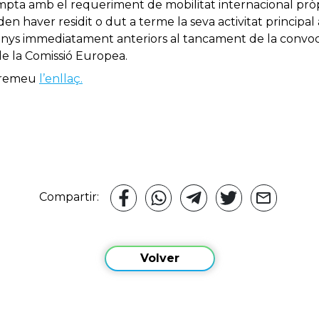
pta amb el requeriment de mobilitat internacional pròp
den haver residit o dut a terme la seva activitat princip
anys immediatament anteriors al tancament de la convocat
 la Comissió Europea.
, premeu
l’enllaç.
Compartir:
Volver