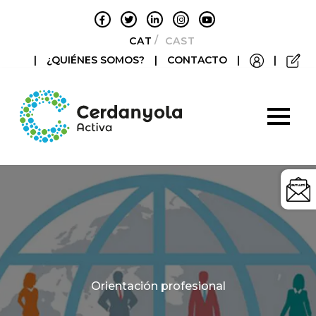
CATALÀ
CASTELLANO
|
¿QUIÉNES SOMOS?
|
CONTACTO
|
|
Categories
Orientación profesional