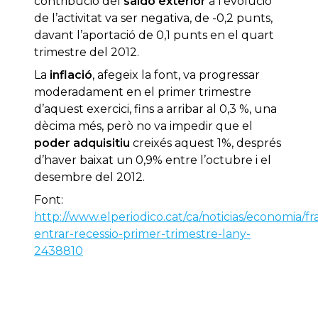
contribució del
saldo exterior
a l’evolució
de l’activitat va ser negativa, de -0,2 punts,
davant l’aportació de 0,1 punts en el quart
trimestre del 2012.
La
inflació
, afegeix la font, va progressar
moderadament en el primer trimestre
d’aquest exercici, fins a arribar al 0,3 %, una
dècima més, però no va impedir que el
poder adquisitiu
creixés aquest 1%, després
d’haver baixat un 0,9% entre l’octubre i el
desembre del 2012.
Font:
http://www.elperiodico.cat/ca/noticias/economia/fr
entrar-recessio-primer-trimestre-lany-
2438810