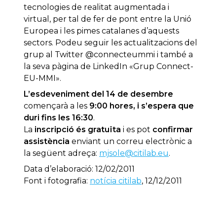
tecnologies de realitat augmentada i
virtual, per tal de fer de pont entre la Unió
Europea i les pimes catalanes d’aquests
sectors. Podeu seguir les actualitzacions del
grup al Twitter @connecteummi i també a
la seva pàgina de LinkedIn «Grup Connect-
EU-MMI».
L’esdeveniment del 14 de desembre
començarà a les
9:00 hores, i s’espera que
duri fins les 16:30
.
La
inscripció és gratuïta
i es pot
confirmar
assistència
enviant un correu electrònic a
la següent adreça:
mjsole@citilab.eu
.
Data d’elaboració: 12/02/2011
Font i fotografia:
notícia citilab
, 12/12/2011