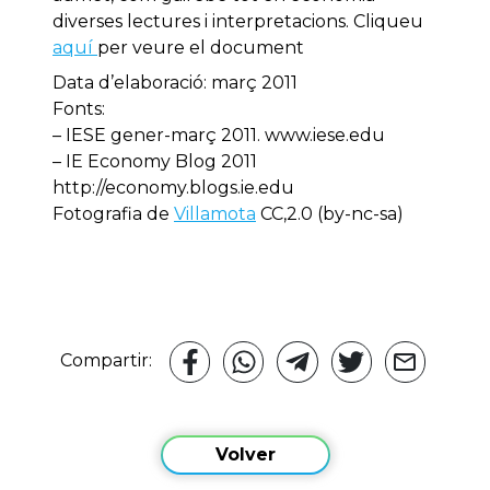
diverses lectures i interpretacions. Cliqueu
aquí
per veure el document
Data d’elaboració: març 2011
Fonts:
– IESE gener-març 2011. www.iese.edu
– IE Economy Blog 2011
http://economy.blogs.ie.edu
Fotografia de
Villamota
CC,2.0 (by-nc-sa)
Compartir:
Volver