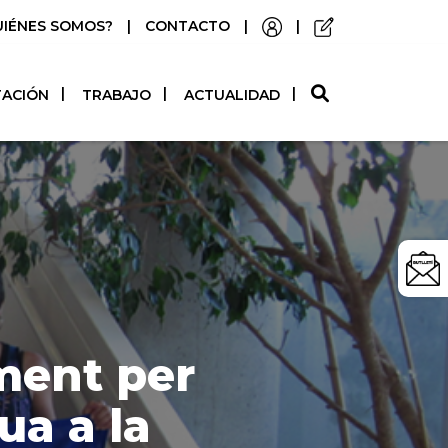
UIÉNES SOMOS?
|
CONTACTO
|
|
O
TACIÓN
TRABAJO
ACTUALIDAD
ment per
ua a la