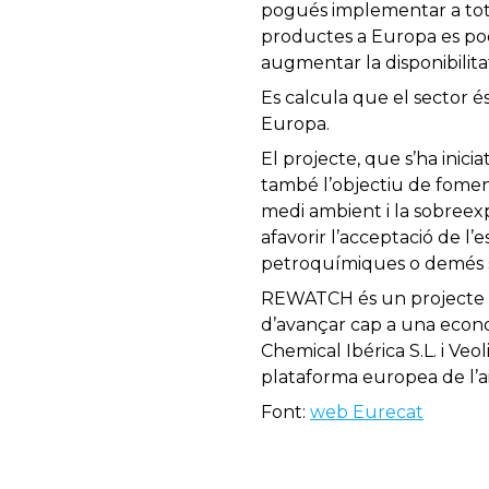
pogués implementar a tote
productes a Europa es podr
augmentar la disponibilita
Es calcula que el sector é
Europa.
El projecte, que s’ha inic
també l’objectiu de foment
medi ambient i la sobreexpl
afavorir l’acceptació de l
petroquímiques o demés se
REWATCH és un projecte L
d’avançar cap a una econ
Chemical Ibérica S.L. i Ve
plataforma europea de l’
Font:
web Eurecat