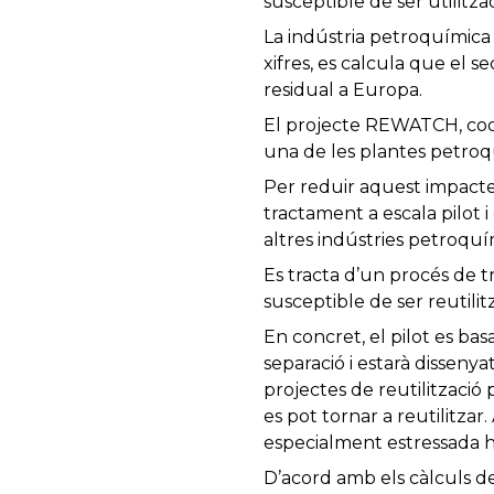
susceptible de ser utilitza
La indústria petroquímica
xifres, es calcula que el 
residual a Europa.
El projecte REWATCH, coord
una de les plantes petroq
Per reduir aquest impact
tractament a escala pilot 
altres indústries petroqu
Es tracta d’un procés de t
susceptible de ser reutilit
En concret, el pilot es b
separació i estarà dissenya
projectes de reutilització 
es pot tornar a reutilitzar
especialment estressada h
D’acord amb els càlculs de