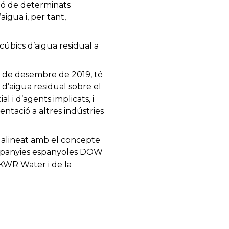
ió de determinats
igua i, per tant,
cúbics d’aigua residual a
es de desembre de 2019, té
 d’aigua residual sobre el
l i d’agents implicats, i
ntació a altres indústries
alineat amb el concepte
ompanyies espanyoles DOW
 KWR Water i de la