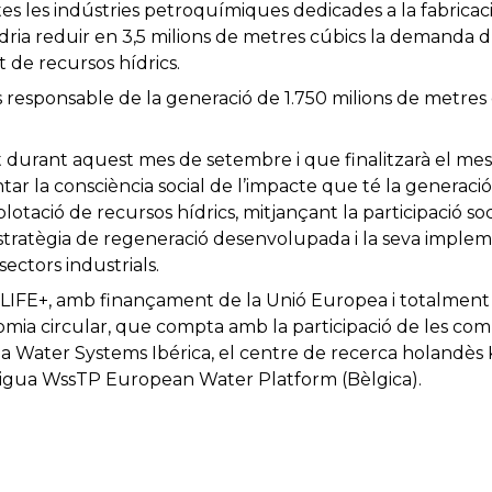
s les indústries petroquímiques dedicades a la fabricac
ia reduir en 3,5 milions de metres cúbics la demanda d’a
t de recursos hídrics.
s responsable de la generació de 1.750 milions de metres 
iat durant aquest mes de setembre i que finalitzarà el m
ar la consciència social de l’impacte que té la generació
otació de recursos hídrics, mitjançant la participació socia
’estratègia de regeneració desenvolupada i la seva impleme
ctors industrials.
IFE+, amb finançament de la Unió Europea i totalment 
omia circular, que compta amb la participació de les c
olia Water Systems Ibérica, el centre de recerca holandès
aigua WssTP European Water Platform (Bèlgica).