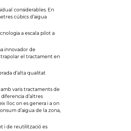
idual considerables. En
metres cúbics d’aigua
nologia a escala pilot a
.
ma innovador de
xtrapolar el tractament en
rada d’alta qualitat
c amb varis tractaments de
 diferencia d’altres
ix lloc on es genera i a on
l consum d’aigua de la zona,
i de reutilització es