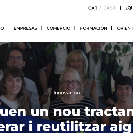
|
¿Q
CATALÀ
CASTELLAN
TO
EMPRESAS
COMERCIO
FORMACIÓN
ORIEN
Categories
Innovación
guen un nou tracta
rar i reutilitzar aig