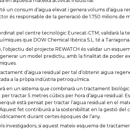
da en aquesta mateixa activitat industrial.
 té un consum d’aigua elevat i genera volums d’aigua res
sector és responsable de la generació de 1.750 milions de 
inat pel centre tecnològic Eurecat-CTM, validarà la tec
uímiques que DOW Chemical Ibérica S.L. té a Tarragona
e, l’objectiu del projecte REWATCH és validar un esque
i generar un model predictiu, amb la finalitat de poder e
ímiques.
ractament d’aigua residual per tal d’obtenir aigua regene
zada a la pròpia indústria petroquímica.
asarà en un sistema que combinarà un tractament biològi
t per tractar 5 metres cúbics per hora d’aigua residual. Es
perquè està pensat per tractar l’aigua residual en el mate
. Aquest fet contribuirà a la sostenibilitat en la gestió de
ídricament durant certes èpoques de l’any.
ls investigadors, si aquest mateix esquema de tractament 