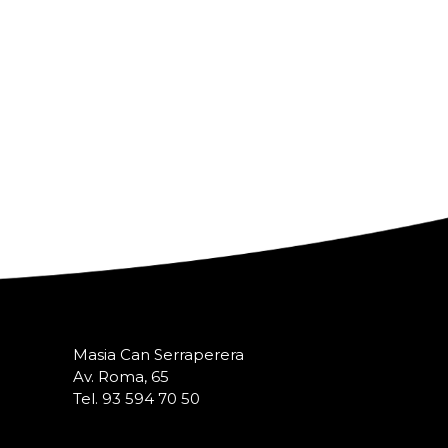
Masia Can Serraperera
Av. Roma, 65
Tel. 93 594 70 50