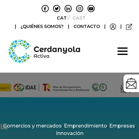
CATALÀ
CASTELLANO
|
¿QUIÉNES SOMOS?
|
CONTACTO
|
|
Categories
Comercios y mercados
,
Emprendimiento
,
Empresas
,
Innovación