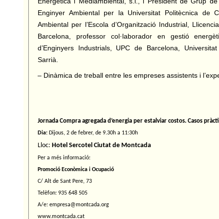
Energètica i Mediambiental, s.l., i President de Grup d
Enginyer Ambiental per la Universitat Politècnica de 
Ambiental per l’Escola d’Organització Industrial, Llicenci
Barcelona, professor col·laborador en gestió energè
d’Enginyers Industrials, UPC de Barcelona, Universitat
Sarrià.
– Dinàmica de treball entre les empreses assistents i l’exp
Jornada Compra agregada d’energia per estalviar costos. Casos pràcti
Dia:
Dijous, 2 de febrer, de 9.30h a 11:30h
Lloc:
Hotel Sercotel Ciutat de Montcada
Per a més informació:
Promoció Econòmica i Ocupació
C/ Alt de Sant Pere, 73
Telèfon: 935 648 505
A/e: empresa@montcada.org
www.montcada.cat