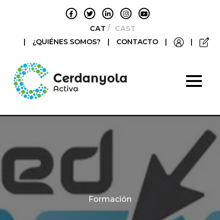
CATALÀ
CASTELLANO
|
¿QUIÉNES SOMOS?
|
CONTACTO
|
|
Categories
Formación