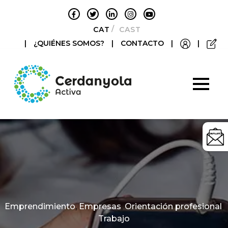
CATALÀ
CASTELLANO
|
¿QUIÉNES SOMOS?
|
CONTACTO
|
|
Categories
Emprendimiento
,
Empresas
,
Orientación profesional
,
Trabajo