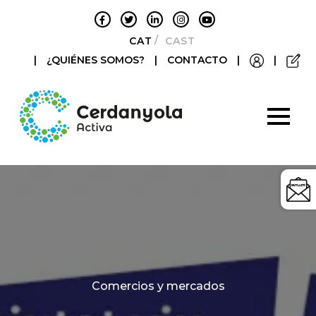
CATALÀ
CASTELLANO
|
¿QUIÉNES SOMOS?
|
CONTACTO
|
|
Categories
Comercios y mercados