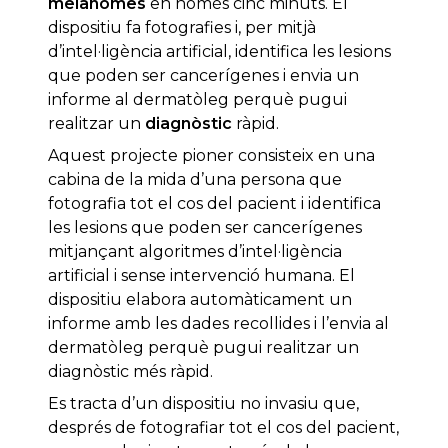
melanomes
en només cinc minuts. El
dispositiu fa fotografies i, per mitjà
d’intel·ligència artificial, identifica les lesions
que poden ser cancerígenes i envia un
informe al dermatòleg perquè pugui
realitzar un
diagnòstic
ràpid.
Aquest projecte pioner consisteix en una
cabina de la mida d’una persona que
fotografia tot el cos del pacient i identifica
les lesions que poden ser cancerígenes
mitjançant algoritmes d’intel·ligència
artificial i sense intervenció humana. El
dispositiu elabora automàticament un
informe amb les dades recollides i l’envia al
dermatòleg perquè pugui realitzar un
diagnòstic més ràpid.
Es tracta d’un dispositiu no invasiu que,
després de fotografiar tot el cos del pacient,