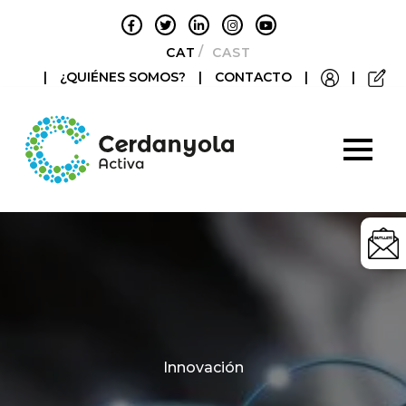
CATALÀ
CASTELLANO
|
¿QUIÉNES SOMOS?
|
CONTACTO
|
|
Categories
Innovación