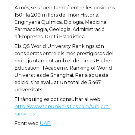
A més, se situen també entre les posicions
150 i la 200 millors del món Història,
Enginyeria Química, Biologia, Medicina,
Farmacologia, Geologia, Administració
d’Empreses, Dret i Estadística.
Els QS World University Rankings són
considerats entre els més prestigiosos del
món, juntament amb el de Times Higher
Education i l’Academic Ranking of World
Universities de Shanghai. Per a aquesta
edició, s’ha avaluat un total de 3.467
universitats.
El rànquing es pot consultar al web
http://www.topuniversities.com/subject-
rankings
Font: web
UAB