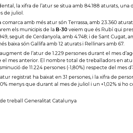
ental, la xifra de l’atur se situa amb 84.188 aturats, una
de juliol.
ra comarca amb més atur són Terrassa, amb 23.360 aturat
arem els municipis de la
B-30
veiem que és Rubí qui pres
9, seguit de Cerdanyola, amb 4.748; i de Sant Cugat, amb
més baixa són Gallifa amb 12 aturats i Rellinars amb 67.
 augment de l’atur de 1.229 persones durant el mes d’ag
l mes anterior. El nombre total de treballadors en atu
isminució de 11.224 persones (-1,80%) respecte del mes d’
atur registrat ha baixat en 31 persones, i la xifra de pers
,00% menys que durant al mes de juliol i un +1,02% si h
 de treball Generalitat Catalunya