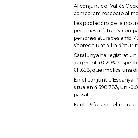
Al conjunt del Vallès Occid
comparem respecte al mes 
Les poblacions de la nost
persones a l’atur. Si comp
persones aturades amb 7.94
s’aprecia una xifra d’atur 
Catalunya ha registrat un
augment +0,20% respecte e
611.658, que implica una d
En el conjunt d’Espanya, l’
situa en 4.698.783, un -0
passat.
Font: Pròpies i del mercat