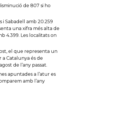
 disminució de 807 si ho
s i Sabadell amb 20.259
enta una xifra més alta de
 4.399. Les localitats on
ost, el que representa un
r a Catalunya és de
agost de l’any passat.
ones apuntades a l’atur es
o comparem amb l’any