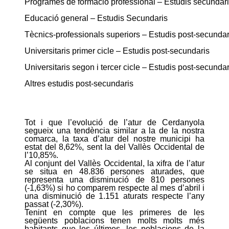
Programes de formació professional – Estudis secundar
Educació general – Estudis Secundaris
Tècnics-professionals superiors – Estudis post-secundar
Universitaris primer cicle – Estudis post-secundaris
Universitaris segon i tercer cicle – Estudis post-secundar
Altres estudis post-secundaris
Tot i que l’evolució de l’atur de Cerdanyola
segueix una tendència similar a la de la nostra
comarca, la taxa d’atur del nostre municipi ha
estat del 8,62%, sent la del Vallès Occidental de
l’10,85%.
Al conjunt del Vallès Occidental, la xifra de l’atur
se situa en 48.836 persones aturades, que
representa una disminució de 810 persones
(-1,63%) si ho comparem respecte al mes d’abril i
una disminució de 1.151 aturats respecte l’any
passat (-2,30%).
Tenint en compte que les primeres de les
següents poblacions tenen molts molts més
habitants que les últimes, les poblacions de la