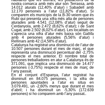
nostra comarca amb més atur són Terrassa, amb
14.012 aturats (12,40% d’atur) i Sabadell amb
12.170 persones a l’atur (11,82% d’atur). Si
comparem els municipis de la B-30 veiem que és
Rubí qui presenta una xifra més alta de persones
aturades amb 4.541 (12,08% d’atur) seguit de
Cerdanyola, amb 2.472 (8,62% d’atur); i de Sant
Cugat, amb 2.502 (6,02% d’atur). Les localitats on
s’aprecia una xifra d’atur més baixa són Gallifa
amb 4 persones aturades (5,56% d’atur) i
Rellinars amb 42 (14,58% d’atur).
Catalunya ha registrat una disminució de l’atur de
10.507 persones durant el mes de març, el que
representa una disminució percentual del -2,75%
respecte el mes anterior. El nombre total de
persones treballadores en atur a Catalunya és de
371.091, que implica una disminució de 14.477
persones (-3,75%) respecte el mes de març de
l’any passat.
En el conjunt d’Espanya, l’atur registrat ha
disminuït en 84.075 persones, i la xifra de
persones apuntades a l’atur es situa en
3.079.491, un -2,60% menys que durant el mes
d’abril; i ha disminuït un -5,30% (172.639
persones) si ho comparem amb l’any passat.
.