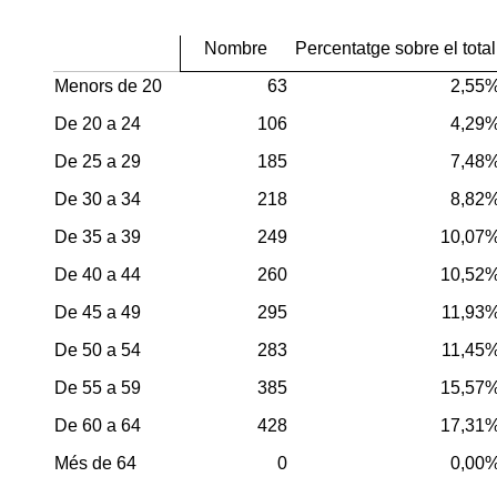
Nombre
Percentatge sobre el total
Menors de 20
63
2,55
De 20 a 24
106
4,29
De 25 a 29
185
7,48
De 30 a 34
218
8,82
De 35 a 39
249
10,07
De 40 a 44
260
10,52
De 45 a 49
295
11,93
De 50 a 54
283
11,45
De 55 a 59
385
15,57
De 60 a 64
428
17,31
Més de 64
0
0,00