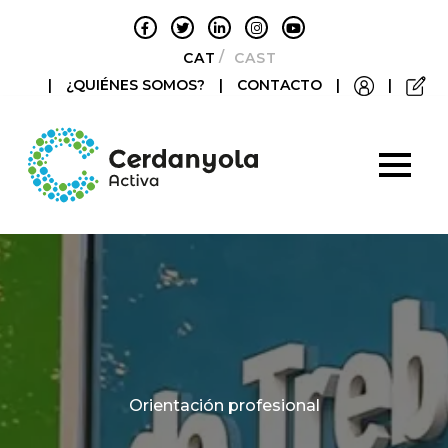
CATALÀ
CASTELLANO
|
¿QUIÉNES SOMOS?
|
CONTACTO
|
|
Categories
Orientación profesional