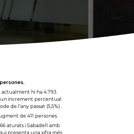
 persones.
, actualment hi ha 4.793
 (un increment percentual
e de l’any passat (5,5%) .
 augment de 411 persones.
66 aturats i Sabadell amb
qui presenta una xifra més