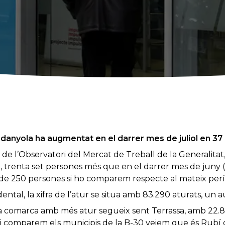
rdanyola ha augmentat en el darrer mes de juliol en 37
de l’Observatori del Mercat de Treball de la Generalitat
, trenta set persones més que en el darrer mes de juny
de 250 persones si ho comparem respecte al mateix períod
dental, la xifra de l’atur se situa amb 83.290 aturats, un
ra comarca amb més atur segueix sent Terrassa, amb 22.8
 Si comparem els municipis de la B-30 veiem que és Rubí 