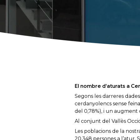
El nombre d’aturats a Ce
Segons les darreres dades 
cerdanyolencs sense feina
del 0,78%), i un augment 
Al conjunt del Vallès Occi
Les poblacions de la nost
20.348 persones a l’atur.