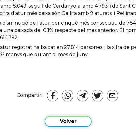
 amb 8.049, seguit de Cerdanyola, amb 4.793; i de Sant C
 xifra d’atur més baixa són Gallifa amb 9 aturats i Rellina
a disminució de l’atur per cinquè més consecutiu de 78
ta una baixada del 0,1% respecte del mes anterior. El no
614.792.
atur registrat ha baixat en 27.814 persones, i la xifra de
0,6% menys que durant al mes de juny.
Compartir:
Volver