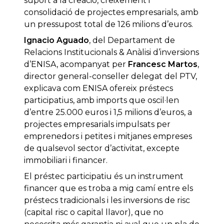
suport a la creació, creixement i
consolidació de projectes empresarials, amb
un pressupost total de 126 milions d’euros.
Ignacio Aguado
, del Departament de
Relacions Institucionals & Anàlisi d’inversions
d’ENISA, acompanyat per
Francesc Martos
,
director general-conseller delegat del PTV,
explicava com ENISA ofereix préstecs
participatius, amb imports que oscil·len
d’entre 25.000 euros i 1,5 milions d’euros, a
projectes empresarials impulsats per
emprenedors i petites i mitjanes empreses
de qualsevol sector d’activitat, excepte
immobiliari i financer.
El préstec participatiu és un instrument
financer que es troba a mig camí entre els
préstecs tradicionals i les inversions de risc
(capital risc o capital llavor), que no