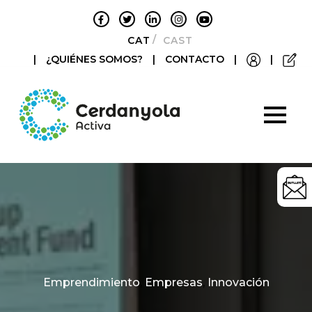
CATALÀ
CASTELLANO
|
¿QUIÉNES SOMOS?
|
CONTACTO
|
|
Categories
Emprendimiento
,
Empresas
,
Innovación