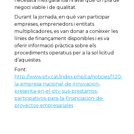
necessita més garantia ni aval que un pla de
negoci viable i de qualitat.
Durant la jornada, en què van participar
empreses, emprenedors i entitats
multiplicadores, es van donar a conèixer les
línies de finançament disponibles i es va
oferir informació pràctica sobre els
procediments operatius per a la sol·licitud
d’aquestes.
Font:
http://www.ptv.cat/index.php/ca/noticies/1120-
la-empresa-nacional-de-innovacion-
presenta-en-el-ptv-sus-prestamos-
participativos-para-la-financiacion-de-
proyectos-empresariales