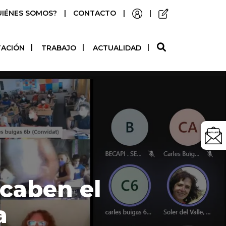
UIÉNES SOMOS?
|
CONTACTO
|
|
O
TACIÓN
TRABAJO
ACTUALIDAD
acaben el
a