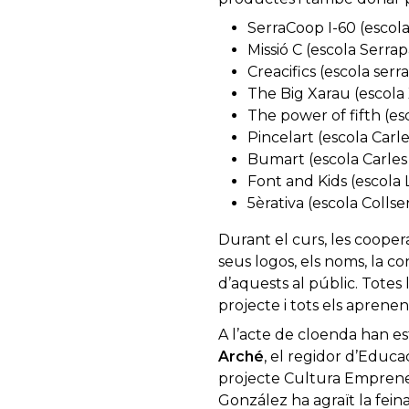
SerraCoop I-60 (escol
Missió C (escola Serr
Creacifics (escola se
The Big Xarau (escola 
The power of fifth (e
Pincelart (escola Carl
Bumart (escola Carles
Font and Kids (escola
5èrativa (escola Colls
Durant el curs, les coopera
seus logos, els noms, la c
d’aquests al públic. Totes
projecte i tots els aprenen
A l’acte de cloenda han es
Arché
, el regidor d’Educa
projecte Cultura Emprenedo
González ha agraït la feina