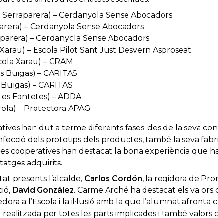
a Serraparera) – Cerdanyola Sense Abocadors
aparera) – Cerdanyola Sense Abocadors
rraparera) – Cerdanyola Sense Abocadors
Xarau) – Escola Pilot Sant Just Desvern Asproseat
scola Xarau) – CRAM
es Buïgas) – CARITAS
 Buïgas) – CARITAS
 Les Fontetes) – ADDA
erola) – Protectora APAG
tives han dut a terme diferents fases, des de la seva cons
onfecció dels prototips dels productes, també la seva fabr
 les cooperatives han destacat la bona experiència que ha 
tatges adquirits.
tat presents l’alcalde,
Carlos Cordón
, la regidora de P
ció,
David González
. Carme Arché ha destacat els valors 
ra a l’Escola i la il·lusió amb la que l’alumnat afronta c
 realitzada per totes les parts implicades i també valors 