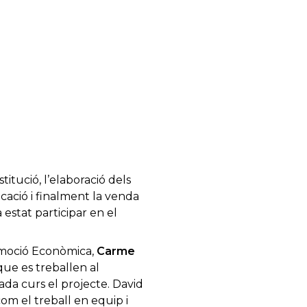
titució, l’elaboració dels
icació i finalment la venda
estat participar en el
romoció Econòmica,
Carme
que es treballen al
ada curs el projecte. David
com el treball en equip i