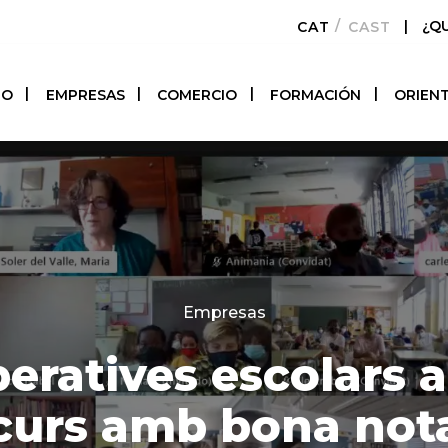
|
¿Q
CATALÀ
CASTELLAN
TO
EMPRESAS
COMERCIO
FORMACIÓN
ORIEN
Categories
Empresas
eratives escolars 
curs amb bona not