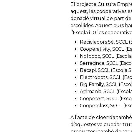
El projecte Cultura Empren
aquest, les cooperatives e
donació virtual de part d
escollides. Aquest curs ha
l’Escola i 10 les cooperativ
Recicladors 5è, SCCL (
Cooperativity, SCCL (E
Nofpooc, SCCL (Escol
Serracinca, SCCL (Esc
Becapi, SCCL (Escola 
Electrobots, SCCL (Es
Big Family, SCCL (Esc
Animania, SCCL (Escol
CooperArt, SCCL (Escol
Cooperclass, SCCL (Esc
A l’acte de cloenda també h
d’aquestes va quedar trun
productes i també donar par