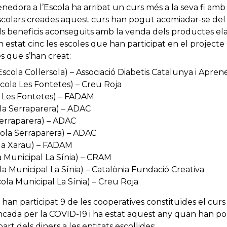
edora a l’Escola ha arribat un curs més a la seva fi amb
scolars creades aquest curs han pogut acomiadar-se del 
els beneficis aconseguits amb la venda dels productes el
n estat cinc les escoles que han participat en el projec
es que s’han creat:
Escola Collersola) – Associació Diabetis Catalunya i Apr
scola Les Fontetes) – Creu Roja
a Les Fontetes) – FADAM
ola Serraparera) – ADAC
Serraparera) – ADAC
cola Serraparera) – ADAC
ola Xarau) – FADAM
a Municipal La Sínia) – CRAM
a Municipal La Sínia) – Catalònia Fundació Creativa
ola Municipal La Sínia) – Creu Roja
an participat 9 de les cooperatives constituïdes el curs p
cada per la COVID-19 i ha estat aquest any quan han po
t dels diners a les entitats escollides: