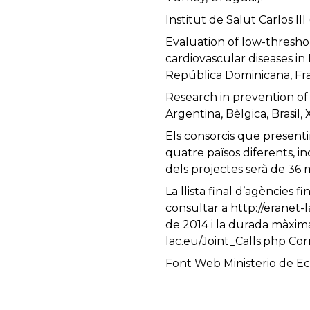
Institut de Salut Carlos III 
Evaluation of low-threshol
cardiovascular diseases in 
República Dominicana, Fr
Research in prevention of 
Argentina, Bèlgica, Brasil
Els consorcis que presenti
quatre països diferents, i
dels projectes serà de 36 
La llista final d’agències 
consultar a http://eranet-l
de 2014 i la durada màxima
lac.eu/Joint_Calls.php Co
Font Web Ministerio de E