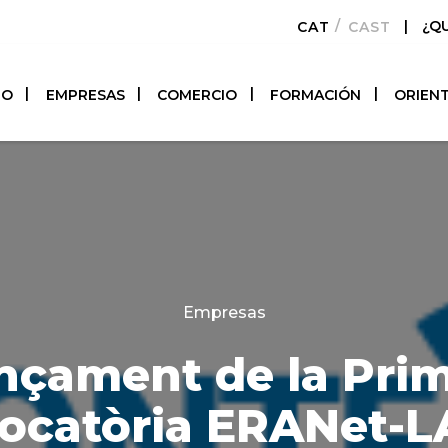
|
¿Q
CATALÀ
CASTELLAN
TO
EMPRESAS
COMERCIO
FORMACIÓN
ORIEN
Categories
Empresas
nçament de la Pri
ocatòria ERANet-L