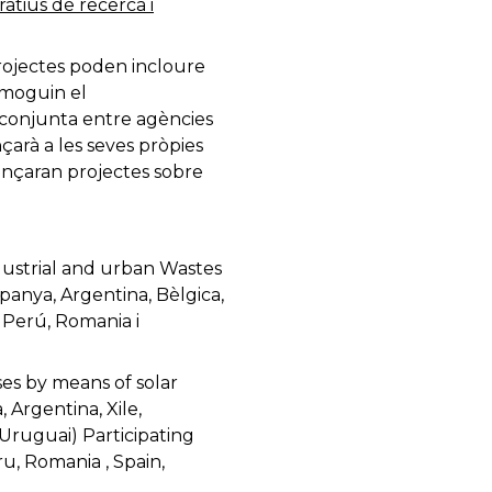
atius de recerca i
projectes poden incloure
omoguin el
a conjunta entre agències
çarà a les seves pròpies
ançaran projectes sobre
ndustrial and urban Wastes
spanya, Argentina, Bèlgica,
 Perú, Romania i
es by means of solar
 Argentina, Xile,
Uruguai) Participating
u, Romania , Spain,