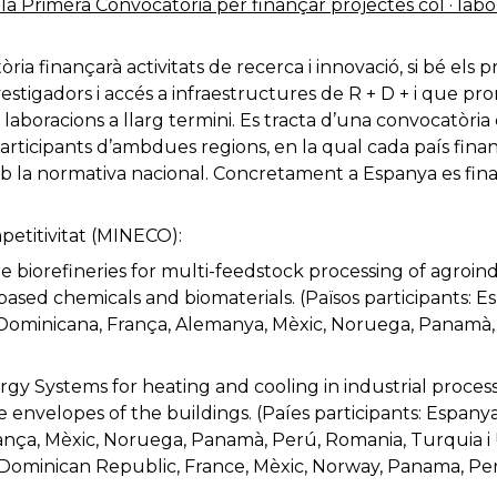
la Primera Convocatòria per finançar projectes col · labor
ia finançarà activitats de recerca i innovació, si bé els 
estigadors i accés a infraestructures de R + D + i que pr
aboracions a llarg termini. Es tracta d’una convocatòri
articipants d’ambdues regions, en la qual cada país finan
b la normativa nacional. Concretament a Espanya es fin
petitivitat (MINECO):
le biorefineries for multi-feedstock processing of agroi
based chemicals and biomaterials. (Països participants: E
 Dominicana, França, Alemanya, Mèxic, Noruega, Panamà,
y Systems for heating and cooling in industrial process
 envelopes of the buildings. (Paíes participants: Espanya,
nça, Mèxic, Noruega, Panamà, Perú, Romania, Turquia i 
, Dominican Republic, France, Mèxic, Norway, Panama, Per