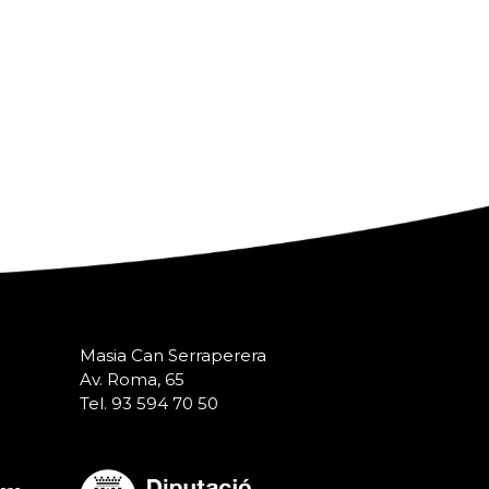
Masia Can Serraperera
Av. Roma, 65
Tel. 93 594 70 50