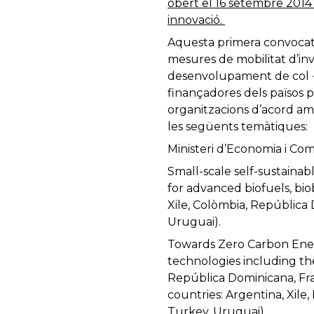
obert el 16 setembre 2014 
innovació.
Aquesta primera convocatòr
mesures de mobilitat d’inv
desenvolupament de col · l
finançadores dels països p
organitzacions d’acord am
les següents temàtiques:
Ministeri d’Economia i Com
Small-scale self-sustainab
for advanced biofuels, bio
Xile, Colòmbia, República
Uruguai).
Towards Zero Carbon Energ
technologies including the
República Dominicana, Fra
countries: Argentina, Xile
Turkey, Uruguai).