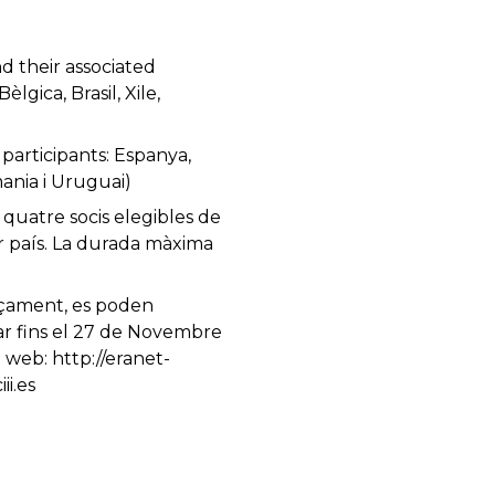
d their associated
lgica, Brasil, Xile,
participants: Espanya,
mania i Uruguai)
 quatre socis elegibles de
er país. La durada màxima
nançament, es poden
ntar fins el 27 de Novembre
 web: http://eranet-
ii.es