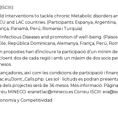
(ISCIII):
d Interventions to tackle chronic Metabolic disorders an
EU and LAC countries. (Participants: Espanya, Argentina, Bè
ança, Panamà, Perú, Romania i Turquia)
Infectious Diseases and promotion of well-being. (Països 
, Xile, República Dominicana, Alemanya, França, Perú, Ro
n propostes han d’incloure la participació d’un mínim de
ncloent dos de cada regió i amb un màxim de dos socis p
mesos.
finançadores, així com les condicions de participació i fi
ac.eu/Joint_Calls.php. Les sol · licituds es podran prese
 dels projectes serà de 36 mesos. Més informació: Pàgina
rreu MINECO: eranetlac@mineco.es Correu ISCIII: era@isci
conomía y Competitividad