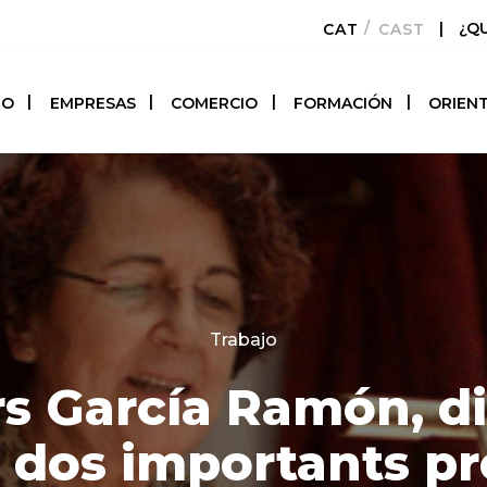
|
¿Q
CATALÀ
CASTELLAN
TO
EMPRESAS
COMERCIO
FORMACIÓN
ORIEN
Categories
Trabajo
rs García Ramón, di
dos importants p