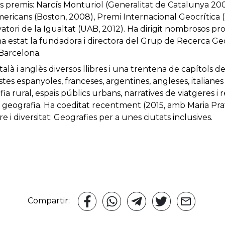
os premis: Narcís Monturiol (Generalitat de Catalunya 2
mericans (Boston, 2008), Premi Internacional Geocrítica 
vatori de la Igualtat (UAB, 2012). Ha dirigit nombrosos pr
i ha estat la fundadora i directora del Grup de Recerca Ge
Barcelona.
talà i anglès diversos llibres i una trentena de capítols de
stes espanyoles, franceses, argentines, angleses, italiane
ia rural, espais públics urbans, narratives de viatgeres i
la geografia. Ha coeditat recentment (2015, amb Maria Prat
e i diversitat: Geografies per a unes ciutats inclusives.
Compartir: