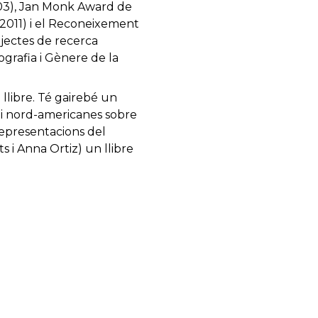
003), Jan Monk Award de
(2011) i el Reconeixement
ojectes de recerca
ografia i Gènere de la
 llibre. Té gairebé un
s i nord-americanes sobre
 representacions del
s i Anna Ortiz) un llibre