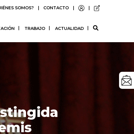
UIÉNES SOMOS?
|
CONTACTO
|
|
O
TACIÓN
TRABAJO
ACTUALIDAD
stingida
remis