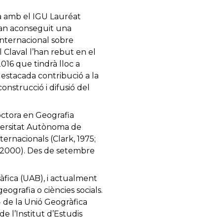
ra amb el IGU Lauréat
 han aconseguit una
 internacional sobre
 Claval l’han rebut en el
016 que tindrà lloc a
destacada contribució a la
construcció i difusió del
octora en Geografia
niversitat Autònoma de
ternacionals (Clark, 1975;
, 2000). Des de setembre
ràfica (UAB), i actualment
ografia o ciències socials.
 de la Unió Geogràfica
e l’Institut d’Estudis