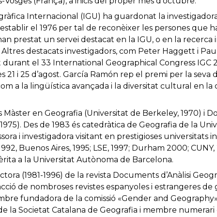
-Vosges (França), a inicis del proper mes d’octubre.
ogràfica Internacional (IGU) ha guardonat la investigado
establir el 1976 per tal de reconèixer les persones que
 han prestat un servei destacat en la IGU, o en la recerca
Altres destacats investigadors, com Peter Haggett i Paul
rat durant el 33 International Geographical Congress IGC 2
es 21 i 25 d’agost. García Ramón rep el premi per la seva 
om a la lingüística avançada i la diversitat cultural en la 
Màster en Geografia (Universitat de Berkeley, 1970) i ​​D
 ​​1975). Des de 1983 és catedràtica de Geografia de la U
sora i investigadora visitant en prestigioses universitats in
, 1992, Buenos Aires, 1995; LSE, 1997; Durham 2000; CUNY
èrita a la Universitat Autònoma de Barcelona.
rectora (1981-1996) de la revista Documents d’Anàlisi Geog
cció de nombroses revistes espanyoles i estrangeres de ge
membre fundadora de la comissió «Gender and Geography»
de la Societat Catalana de Geografia i membre numerari d