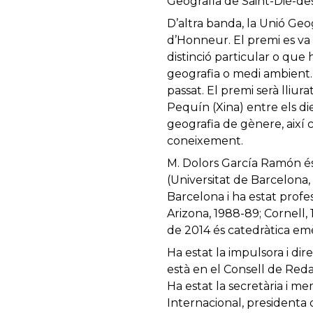
Geografia de Saint-Dié-des
D’altra banda, la Unió Ge
d’Honneur. El premi es va 
distinció particular o que
geografia o medi ambient. 
passat. El premi serà lliu
Pequín (Xina) entre els di
geografia de gènere, així c
coneixement.
M. Dolors García Ramón és 
(Universitat de Barcelona,
Barcelona i ha estat profes
Arizona, 1988-89; Cornell
de 2014 és catedràtica em
Ha estat la impulsora i di
està en el Consell de Reda
Ha estat la secretària i 
Internacional, presidenta 