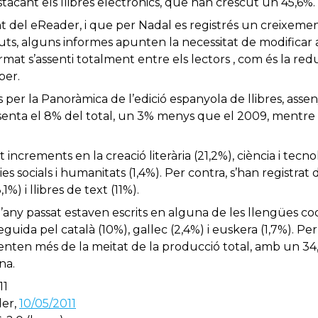
acant els llibres electrònics, que han crescut un 45,6%.
 del eReader, i que per Nadal es registrés un creixem
nuts, alguns informes apunten la necessitat de modificar
at s’assenti totalment entre els lectors , com és la reduc
per.
 per la Panoràmica de l’edició espanyola de llibres, asseny
senta el 8% del total, un 3% menys que el 2009, mentre 
increments en la creació literària (21,2%), ciència i tecnolo
ències socials i humanitats (1,4%). Per contra, s’han registra
1%) i llibres de text (11%).
 l’any passat estaven escrits en alguna de les llengües coof
 seguida pel català (10%), gallec (2,4%) i euskera (1,7%).
nten més de la meitat de la producció total, amb un 34,
na.
11
der,
10/05/2011