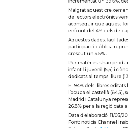
incrementat un 39,6%, dest
Malgrat aquest creixement
de lectors electrònics ve
aconseguir que aquest form
enfront del 4% dels de pa
Aquestes dades, facilitades
participació pública repre
crescut un 4,5% .
Per matèries, s’han produït 
infantil i juvenil (5,5) i ci
dedicats al temps lliure (13,
El 94% dels llibres editats
l’ocupa el castellà (84,5),
Madrid i Catalunya represe
26,8% per a la regió catala
Data d’elaboració: 11/05/20
Font: notícia Channel Insi