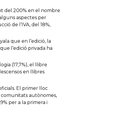
ent del 200% en el nombre
 alguns aspectes per
ció de l’IVA, del 18%,
ala que en l’edició, la
que l’edició privada ha
gia (17,7%), el llibre
t descensos en llibres
icials. El primer lloc
 Per comunitats autònomes,
9% per a la primera i