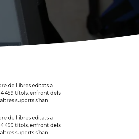
e de llibres editats a
4.459 títols, enfront dels
altres suports s’han
e de llibres editats a
4.459 títols, enfront dels
altres suports s’han