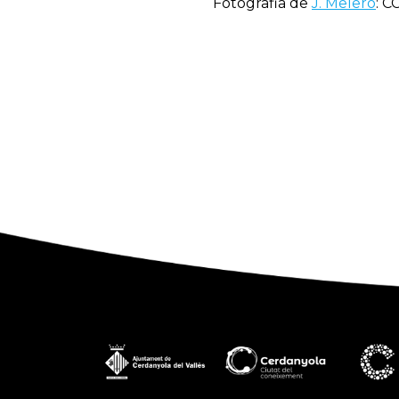
Fotografia de
J. Melero
: C