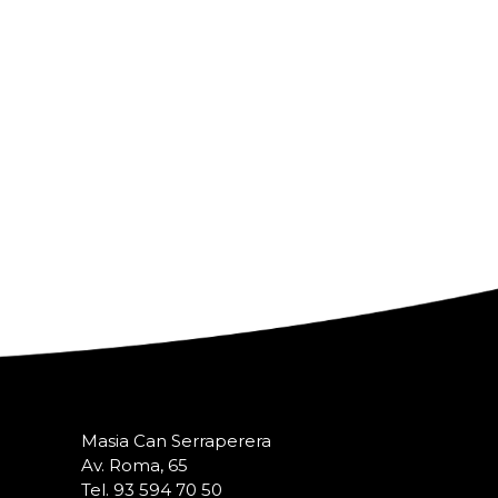
Masia Can Serraperera
Av. Roma, 65
Tel. 93 594 70 50