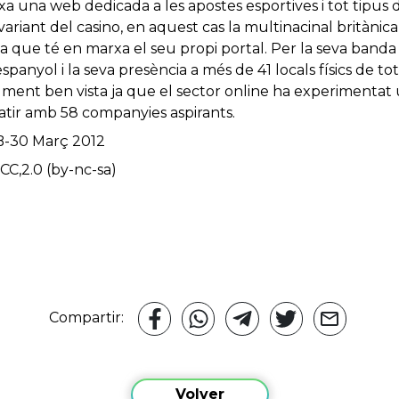
xa una web dedicada a les apostes esportives i tot tipus d
ariant del casino, en aquest cas la multinacinal britànica 
, ja que té en marxa el seu propi portal. Per la seva ban
nyol i la seva presència a més de 41 locals físics de tot l
alment ben vista ja que el sector online ha experimenta
ir amb 58 companyies aspirants.
a B-30 Març 2012
CC,2.0 (by-nc-sa)
Compartir:
Volver