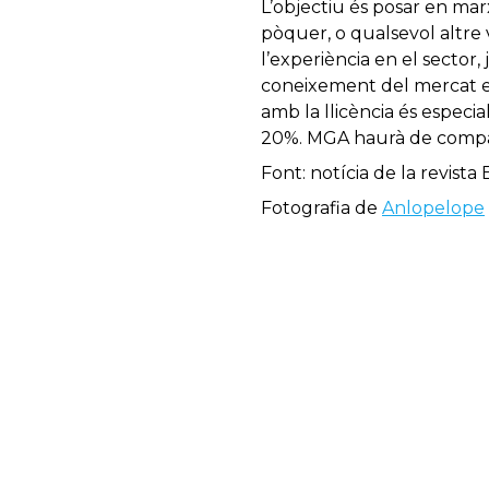
L’objectiu és posar en mar
pòquer, o qualsevol altre v
l’experiència en el sector
coneixement del mercat espa
amb la llicència és especi
20%. MGA haurà de compat
Font: notícia de la revist
Fotografia de
Anlopelope