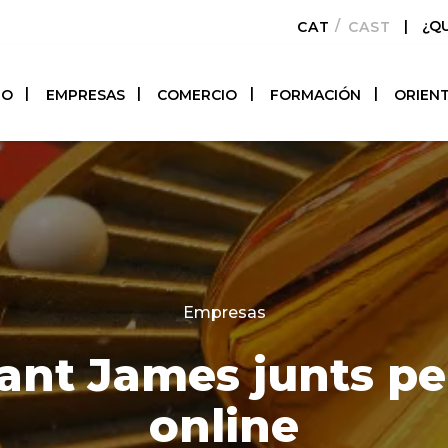
|
¿Q
CATALÀ
CASTELLAN
TO
EMPRESAS
COMERCIO
FORMACIÓN
ORIEN
Categories
Empresas
ant James junts pe
online