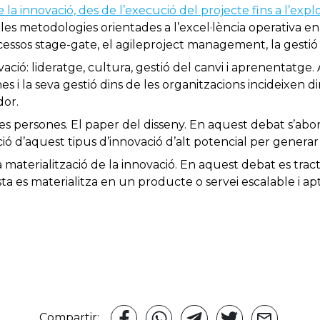
la innovació, des de l’execució del projecte fins a l’explo
les metodologies orientades a l’excel·lència operativa en
cessos stage-gate, el agileproject management, la gesti
ació: lideratge, cultura, gestió del canvi i aprenentatge.
es i la seva gestió dins de les organitzacions incideixen di
dor.
es persones. El paper del disseny. En aquest debat s’abo
ó d’aquest tipus d’innovació d’alt potencial per generar 
La materialització de la innovació. En aquest debat es trac
ta es materialitza en un producte o servei escalable i apt
Compartir: