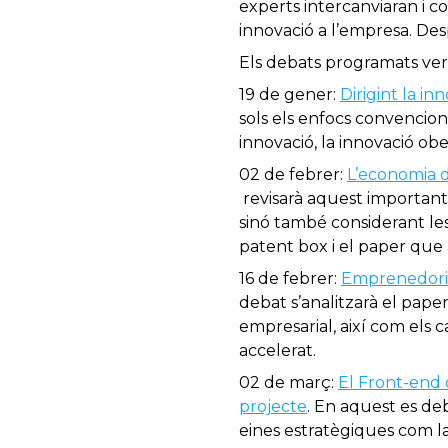
experts intercanviaran i co
innovació a l’empresa. Despr
Els debats programats ver
19 de gener:
Dirigint la in
sols els enfocs convencio
innovació, la innovació ob
02 de febrer:
L’economia d
revisarà aquest important 
sinó també considerant les
patent box i el paper que
16 de febrer:
Emprenedoria
debat s’analitzarà el pa
empresarial, així com els 
accelerat.
02 de març:
El Front-end d
projecte
. En aquest es deb
eines estratègiques com la