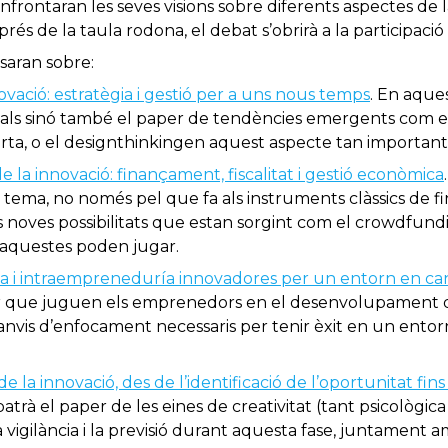
nfrontaran les seves visions sobre diferents aspectes de la
és de la taula rodona, el debat s’obrirà a la participació d
saran sobre:
novació: estratègia i gestió per a uns nous temps
. En aque
nals sinó també el paper de tendències emergents com e
erta, o el designthinkingen aquest aspecte tan important
e la innovació: finançament, fiscalitat i gestió econòmica
tema, no només pel que fa als instruments clàssics de fi
 noves possibilitats que estan sorgint com el crowdfundi
 aquestes poden jugar.
 i intraempreneduría innovadores per un entorn en can
per que juguen els emprenedors en el desenvolupament d
canvis d’enfocament necessaris per tenir èxit en un entorn
e la innovació, des de l’identificació de l’oportunitat fins 
atrà el paper de les eines de creativitat (tant psicològica 
 vigilància i la previsió durant aquesta fase, juntament a