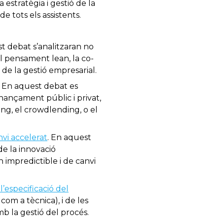
 estratègia i gestió de la
e tots els assistents.
st debat s’analitzaran no
l pensament lean, la co-
 de la gestió empresarial.
. En aquest debat es
nançament públic i privat,
ng, el crowdlending, o el
vi accelerat
. En aquest
e la innovació
 impredictible i de canvi
l’especificació del
com a tècnica), i de les
mb la gestió del procés.