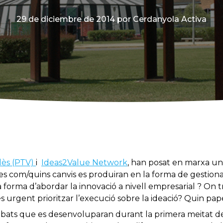
29 de diciembre de 2014
por Cerdanyola Activa
lès (PTV)
i
Ideas2Value Network
, han posat en marxa una
s com/quins canvis es produiran en la forma de gestiona
la forma d’abordar la innovació a nivell empresarial ? On 
és urgent prioritzar l’execució sobre la ideació? Quin pa
debats que es desenvoluparan durant la primera meitat de