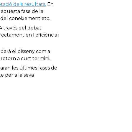
tació dels resultats.
En
 aquesta fase de la
ó del coneixement etc.
 A través del debat
rectament en l’eficiència i
rdarà el disseny com a
retorn a curt termini.
taran les últimes fases de
e per a la seva