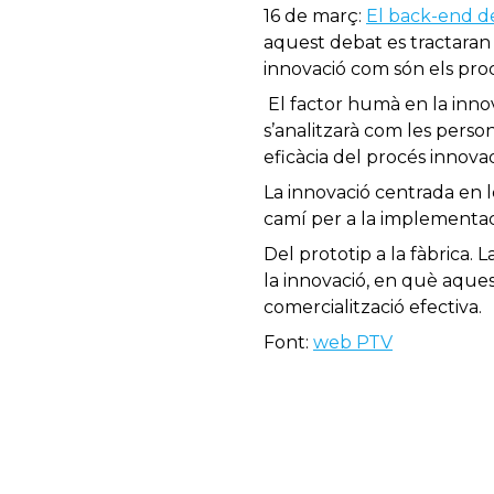
16 de març:
El back-end de 
aquest debat es tractaran 
innovació com són els pro
El factor humà en la innov
s’analitzarà com les person
eficàcia del procés innova
La innovació centrada en l
camí per a la implementaci
Del prototip a la fàbrica. 
la innovació, en què aques
comercialització efectiva.
Font:
web PTV