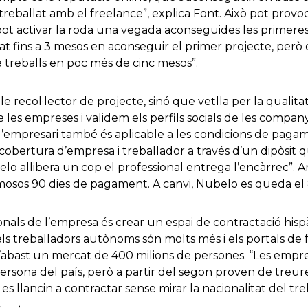
reballat amb el freelance”, explica Font. Això pot provoca
ot activar la roda una vegada aconseguides les primeres
gat fins a 3 mesos en aconseguir el primer projecte, però
treballs en poc més de cinc mesos”.
recol·lector de projecte, sinó que vetlla per la qualitat i 
e les empreses i validem els perfils socials de les companyi
’empresari també és aplicable a les condicions de pagam
 cobertura d’empresa i treballador a través d’un dipòsit q
ubelo allibera un cop el professional entrega l’encàrrec”.
mosos 90 dies de pagament. A canvi, Nubelo es queda el 8
nals de l’empresa és crear un espai de contractació hispà.
els treballadors autònoms són molts més i els portals de f
 l’abast un mercat de 400 milions de persones. “Les empr
rsona del país, però a partir del segon proven de treure e
es llancin a contractar sense mirar la nacionalitat del tr