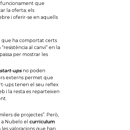
de funcionament que
r la oferta; els
ebre i oferir-se en aquells
el que ha comportat certs
“resistència al canvi” en la
 passa per mostrar les
start-ups
no poden
dors externs permet que
art-ups tenen el seu reflex
 i la resta es reparteixen
nt.
milers de projectes”. Però,
s, a Nubelo el
currículum
 les valoracions que han