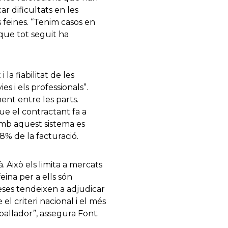
r dificultats en les
 feines. “Tenim casos en
 que tot seguit ha
la fiabilitat de les
es i els professionals”.
ent entre les parts.
ue el contractant fa a
 Amb aquest sistema es
% de la facturació.
 Això els limita a mercats
eina per a ells són
eses tendeixen a adjudicar
l criteri nacional i el més
eballador”, assegura Font.