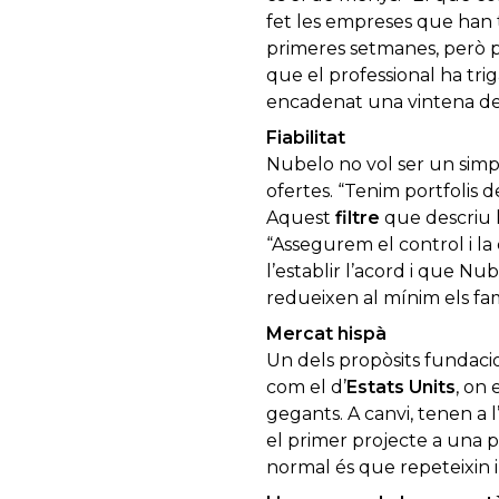
fet les empreses que han t
primeres setmanes, però p
que el professional ha tri
encadenat una vintena de 
Fiabilitat
Nubelo no vol ser un simple 
ofertes. “Tenim portfolis d
Aquest
filtre
que descriu l
“Assegurem el control i la
l’establir l’acord i que N
redueixen al mínim els fa
Mercat hispà
Un dels propòsits fundacio
com el d’
Estats Units
, on 
gegants. A canvi, tenen a
el primer projecte a una pe
normal és que repeteixin i 