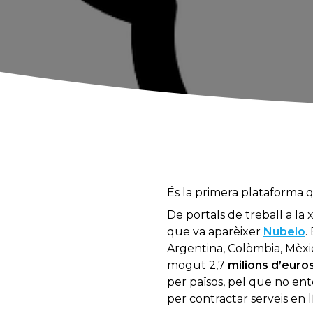
És la primera plataforma 
De portals de treball a la 
que va aparèixer
Nubelo
.
Argentina, Colòmbia, Mèxic
mogut 2,7
milions d’euro
per països, pel que no en
per contractar serveis en l