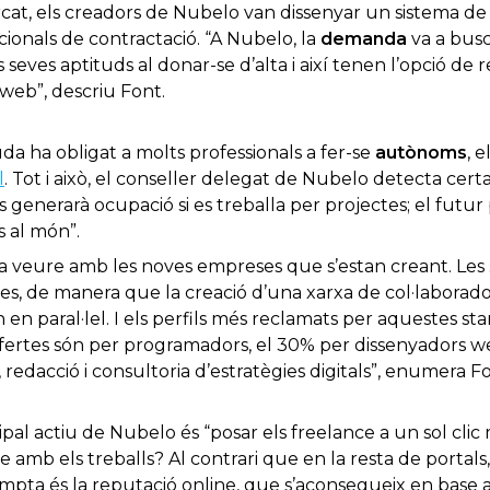
ercat, els creadors de Nubelo van dissenyar un sistema 
icionals de contractació. “A Nubelo, la
demanda
va a busca
 seves aptituds al donar-se d’alta i així tenen l’opció de r
 web”, descriu Font.
guda ha obligat a molts professionals a fer-se
autònoms
, 
l
. Tot i això, el conseller delegat de Nubelo detecta certa 
 generarà ocupació si es treballa per projectes; el futur
s al món”.
a veure amb les noves empreses que s’estan creant. Les
xes, de manera que la creació d’una xarxa de col·labora
 en paral·lel. I els perfils més reclamats per aquestes st
fertes són per programadors, el 30% per dissenyadors web
redacció i consultoria d’estratègies digitals”, enumera Fo
pal actiu de Nubelo és “posar els freelance a un sol clic 
se amb els treballs? Al contrari que en la resta de portal
mpta és la reputació online, que s’aconsegueix en base a