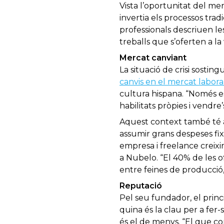
Vista l’oportunitat del m
invertia els processos trad
professionals descriuen les
treballs que s’oferten a la
Mercat canviant
La situació de crisi sostin
canvis en el mercat labora
cultura hispana. “Només es
habilitats pròpies i vendre’
Aquest context també té 
assumir grans despeses fi
empresa i freelance creixin
a Nubelo. “El 40% de les o
entre feines de producció, 
Reputació
Pel seu fundador, el princi
quina és la clau per a fer-
és el de menys. “El que co