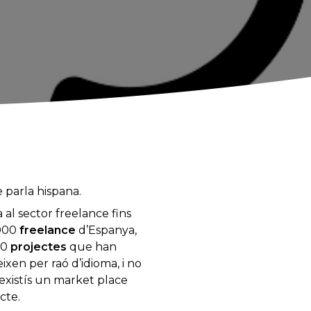
 parla hispana.
a al sector freelance fins
.000
freelance
d’Espanya,
00
projectes
que han
ixen per raó d’idioma, i no
existís un market place
cte.