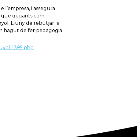
e l’empresa, i assegura
xí que gegants com
nyol. Lluny de rebutjar la
hem hagut de fer pedagogia
nuvol-1395.php