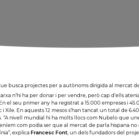
que busca projectes per a autònoms dirigida al mercat de
xarxa n’hi ha per donar i per vendre, però cap d’ells ateni
 En el seu primer any ha registrat a 15.000 empreses i 45
 i Xile. En aquests 12 mesos s’han tancat un total de 6.4
s
. “A nivell mundial hi ha molts llocs com Nubelo que une
teníem com podia ser que al mercat de parla hispana no 
ínia”, explica
Francesc Font
, un dels fundadors del proje