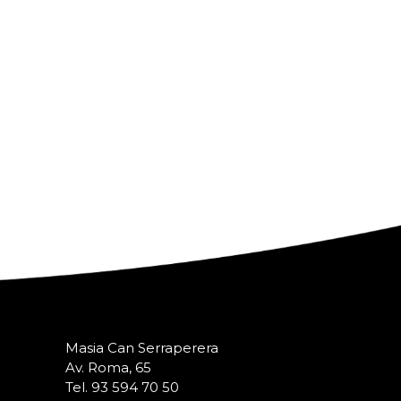
Masia Can Serraperera
Av. Roma, 65
Tel. 93 594 70 50