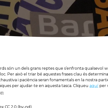
rds són un dels grans reptes que s’enfronta qualsevol 
oc. Per això el triar bé aquestes frases clau és determin
exhaustiva i paciència seran fonamentals en la nostra part
cniques per ajudar-te en aquesta tasca. Cliqueu
aquí
per 
11
ex CC 2.0 (by-nd)