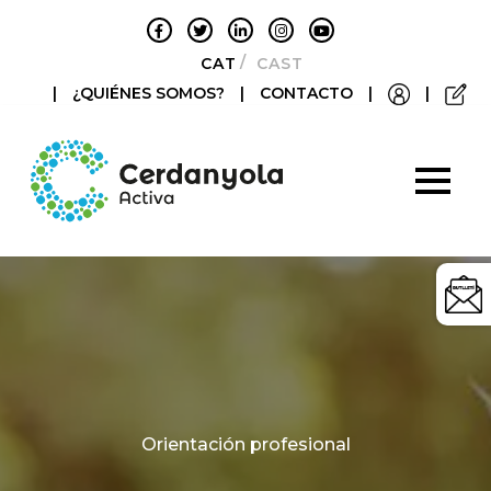
CATALÀ
CASTELLANO
|
¿QUIÉNES SOMOS?
|
CONTACTO
|
|
Categories
Orientación profesional