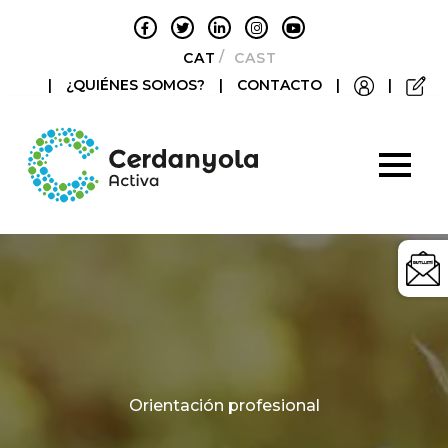
CATALÀ
CASTELLANO
|
¿QUIÉNES SOMOS?
|
CONTACTO
|
|
Categories
Orientación profesional