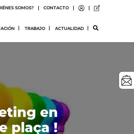
UIÉNES SOMOS?
|
CONTACTO
|
|
O
TACIÓN
TRABAJO
ACTUALIDAD
eting en
e plaça !