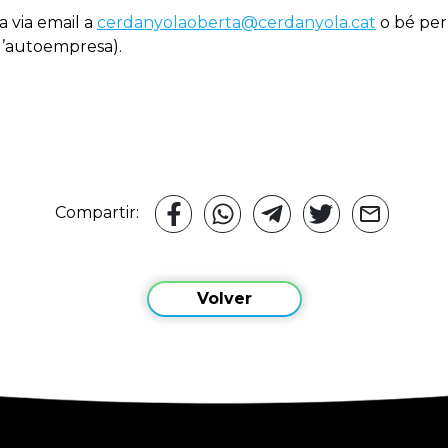
a via email a
cerdanyolaoberta@cerdanyola.cat
o bé per
 d’autoempresa).
Compartir:
Volver