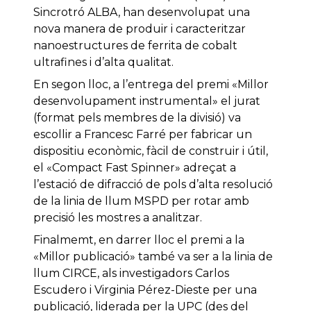
Sincrotró ALBA, han desenvolupat una
nova manera de produir i caracteritzar
nanoestructures de ferrita de cobalt
ultrafines i d’alta qualitat.
En segon lloc, a l’entrega del premi «Millor
desenvolupament instrumental» el jurat
(format pels membres de la divisió) va
escollir a Francesc Farré per fabricar un
dispositiu econòmic, fàcil de construir i útil,
el «Compact Fast Spinner» adreçat a
l’estació de difracció de pols d’alta resolució
de la linia de llum MSPD per rotar amb
precisió les mostres a analitzar.
Finalmemt, en darrer lloc el premi a la
«Millor publicació» també va ser a la linia de
llum CIRCE, als investigadors Carlos
Escudero i Virginia Pérez-Dieste per una
publicació, liderada per la UPC (des del