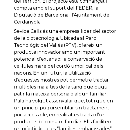
del territori. El projecte està cofinançat i
compta amb el suport del FEDER, la
Diputació de Barcelona i l’Ajuntament de
Cerdanyola.
Sevibe Cells és una empresa líder del sector
de la biotecnologia. Ubicada al Parc
Tecnològic del Vallès (PTV), ofereix un
producte innovador amb un important
potencial d’extensió: la conservació de
cèl·lules mare del cordó umbilical dels
nadons. En un futur, la utilització
d’aquestes mostres pot permetre tractar
múltiples malalties de la sang que pugui
patir la mateixa persona o algun familiar.
Palà ha volgut assenyalar que, tot i que en
un principi pugui semblar un tractament
poc accessible, en realitat es tracta d’un
producte de consum familiar. Ells faciliten
un pràctic kit a les “famílies embarassades”