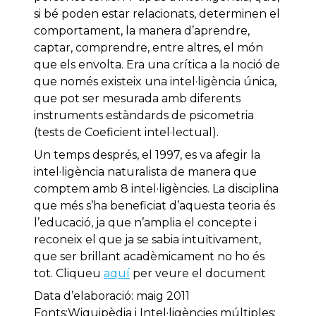
si bé poden estar relacionats, determinen el
comportament, la manera d’aprendre,
captar, comprendre, entre altres, el món
que els envolta. Era una crítica a la noció de
que només existeix una intel·ligència única,
que pot ser mesurada amb diferents
instruments estàndards de psicometria
(tests de Coeficient intel·lectual).
Un temps després, el 1997, es va afegir la
intel·ligència naturalista de manera que
comptem amb 8 intel·ligències. La disciplina
que més s’ha beneficiat d’aquesta teoria és
l’educació, ja que n’amplia el concepte i
reconeix el que ja se sabia intuïtivament,
que ser brillant acadèmicament no ho és
tot. Cliqueu
aquí
per veure el document
Data d’elaboració: maig 2011
Fonts:Wiquipèdia i Intel·ligències múltiples: