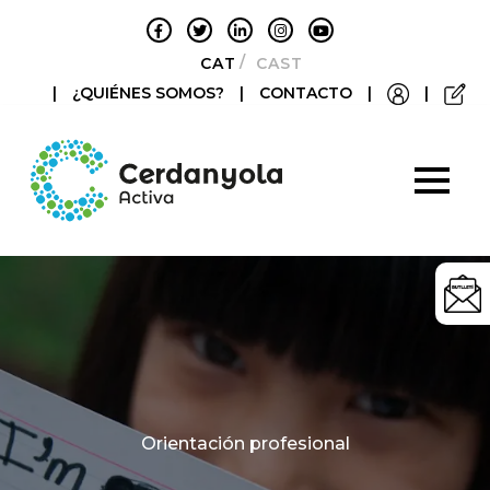
CATALÀ
CASTELLANO
|
¿QUIÉNES SOMOS?
|
CONTACTO
|
|
Categories
Orientación profesional