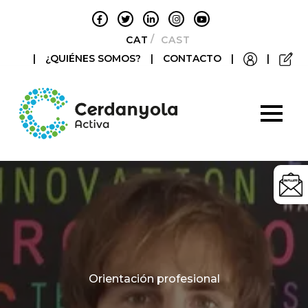
CATALÀ
CASTELLANO
|
¿QUIÉNES SOMOS?
|
CONTACTO
|
|
Categories
Orientación profesional