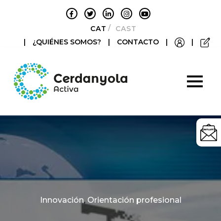
CATALÀ
CASTELLANO
|
¿QUIÉNES SOMOS?
|
CONTACTO
|
|
Categories
Innovación
,
Orientación profesional