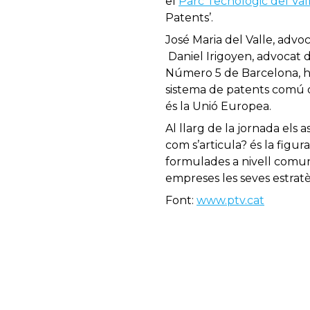
el
Parc Tecnològic del Val
Patents’.
José Maria del Valle, advoc
Daniel Irigoyen, advocat 
Número 5 de Barcelona, han
sistema de patents comú o 
és la Unió Europea.
Al llarg de la jornada els 
com s’articula? és la figur
formulades a nivell comunit
empreses les seves estrat
Font:
www.ptv.cat