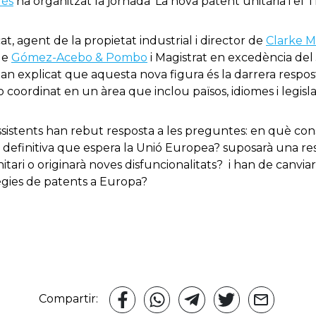
lès
ha organitzat la jornada ‘La nova patent unitària i el 
at, agent de la propietat industrial i director de
Clarke M
de
Gómez-Acebo & Pombo
i Magistrat en excedència del 
 explicat que aquesta nova figura és la darrera resposta 
coordinat en un àrea que inclou països, idiomes i legisl
assistents han rebut resposta a les preguntes: en què cons
a definitiva que espera la Unió Europea? suposarà una resp
ari o originarà noves disfuncionalitats? i han de canviar l
ègies de patents a Europa?
Compartir: