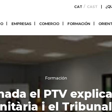
|
¿Q
CATALÀ
CASTELLAN
TO
EMPRESAS
COMERCIO
FORMACIÓN
ORIEN
Categories
Formación
nada el PTV explica
itària i el Tribuna