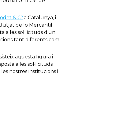
Tribunal Unificat de
odet & Cº
a Catalunya, i
Jutjat de lo Mercantil
a les sol·licituds d’un
acions tant diferents com
isteix aquesta figura i
osta a les sol·licituds
es nostres institucions i