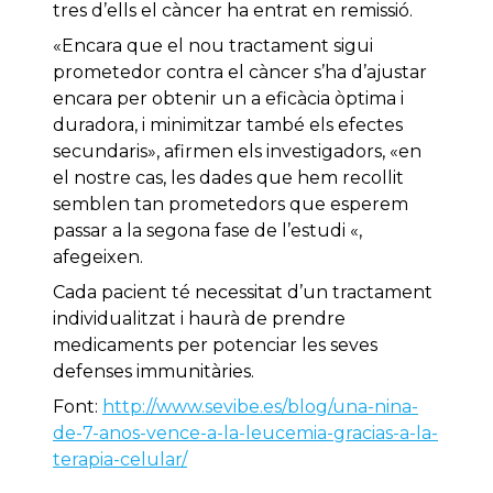
tres d’ells el càncer ha entrat en remissió.
«Encara que el nou tractament sigui
prometedor contra el càncer s’ha d’ajustar
encara per obtenir un a eficàcia òptima i
duradora, i minimitzar també els efectes
secundaris», afirmen els investigadors, «en
el nostre cas, les dades que hem recollit
semblen tan prometedors que esperem
passar a la segona fase de l’estudi «,
afegeixen.
Cada pacient té necessitat d’un tractament
individualitzat i haurà de prendre
medicaments per potenciar les seves
defenses immunitàries.
Font:
http://www.sevibe.es/blog/una-nina-
de-7-anos-vence-a-la-leucemia-gracias-a-la-
terapia-celular/