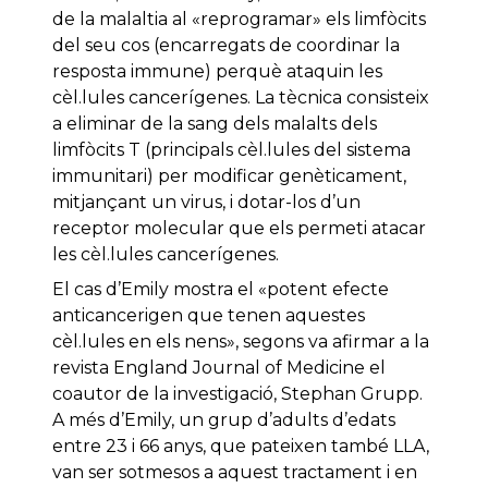
de la malaltia al «reprogramar» els limfòcits
del seu cos (encarregats de coordinar la
resposta immune) perquè
ataquin les
cèl.lules cancerígenes.
La tècnica consisteix
a eliminar de la sang dels malalts dels
limfòcits T (principals cèl.lules del sistema
immunitari) per modificar genèticament,
mitjançant un virus, i dotar-los d’un
receptor molecular que els permeti atacar
les cèl.lules cancerígenes.
El cas d’Emily mostra el «potent efecte
anticancerigen que tenen aquestes
cèl.lules en els nens», segons va afirmar a la
revista England Journal of Medicine el
coautor de la investigació, Stephan Grupp.
A més d’Emily, un grup d’adults d’edats
entre 23 i 66 anys, que pateixen també LLA,
van ser sotmesos a aquest tractament i en