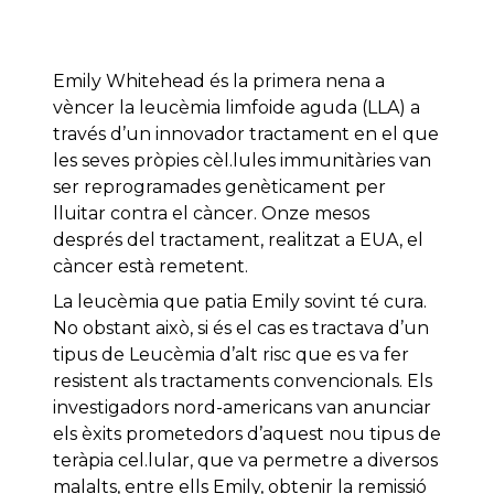
Emily Whitehead és la primera nena a
vèncer la leucèmia limfoide aguda (LLA) a
través d’un innovador tractament en el que
les seves pròpies cèl.lules immunitàries van
ser reprogramades genèticament per
lluitar contra el càncer.
Onze mesos
després del tractament, realitzat a EUA, el
càncer està remetent.
La leucèmia que patia Emily sovint té cura.
No obstant això, si és el cas es tractava d’un
tipus de Leucèmia d’alt risc que es va fer
resistent als tractaments convencionals.
Els
investigadors nord-americans van anunciar
els èxits prometedors d’aquest nou tipus de
teràpia cel.lular, que va permetre a diversos
malalts, entre ells Emily, obtenir la remissió