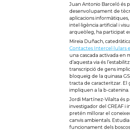
Juan Antonio Barceló és p
desenvolupament de tècniq
aplicacions informàtiques,
intel·ligència artificial i 
arqueòleg, ha participat en
Mireia Duñach, catedràtic
Contactes Intercel·lulars e
una cascada activada en mo
d’aquesta via és l’estabilit
transcripció de gens impli
bloqueig de la quinasa GS
tracta de caracteritzar. E
impliquen a la b-catenina.
Jordi Martínez-Vilalta és 
investigador del CREAF i i
pretén millorar el coneixe
canvis ambientals. Estudia 
funcionament dels boscos,