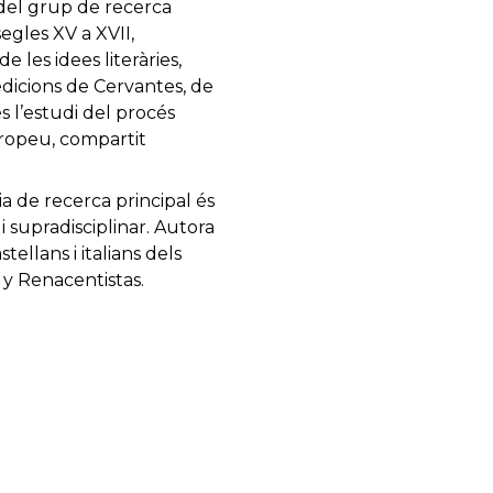
 del grup de recerca
segles XV a XVII,
 les idees literàries,
e edicions de Cervantes, de
s l’estudi del procés
uropeu, compartit
nia de recerca principal és
i supradisciplinar. Autora
tellans i italians dels
 y Renacentistas.