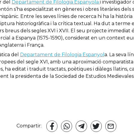
r del
Departament de Filologia Espanyola
i investigador
ontón s’ha especialitzat en gèneres i obres literàries dels 
ànic. Entre les seves línies de recerca hi ha la història de
criptura historiogràfica i la crítica textual. Ha dut a term
s breus dels segles XVI i XVII. El seu projecte immediat é
rcial a Espanya (1575-1590), considerat en un context e
Anglaterra i França.
àtica del
Departament de Filologia Espanyol
a. La seva lí
 europees del segle XVI, amb una aproximació comparatista 
 editat i traduït tractats, poètiques i diàlegs llatins, cas
ment la presidenta de la Sociedad de Estudios Medievales
Compartir: