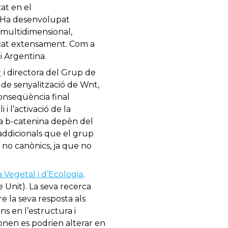
zat en el
. Ha desenvolupat
 multidimensional,
blicat extensament. Com a
i Argentina.
r
i directora del Grup de
a de senyalització de Wnt,
conseqüència final
 i l’activació de la
la b-catenina depèn del
addicionals que el grup
t no canònics, ja que no
Vegetal i d’Ecologia,
 Unit). La seva recerca
e la seva resposta als
ns en l’estructura i
onen es podrien alterar en