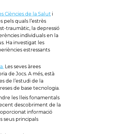
s Ciències de la Salut
i
 pels quals l’estrès
ost-traumàtic, la depressió
erències individuals en la
us. Ha investigat les
xperiències estressants
a.
Les seves àrees
ria de Jocs. A més, està
s de l’estudi de la
preses de base tecnologia.
ndre les lleis fonamentals
 recent descobriment de la
roporcionat informació
s seus principals