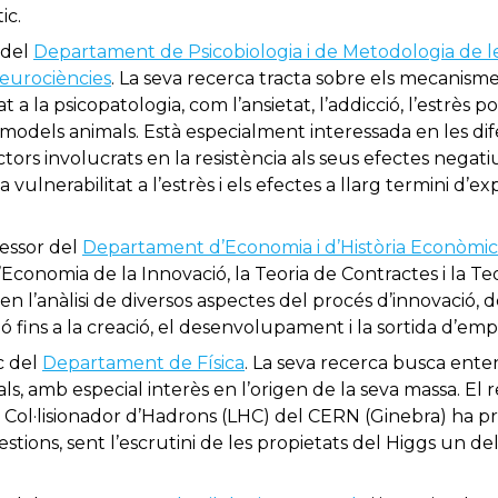
ic.
 del
Departament de Psicobiologia i de Metodologia de le
Neurociències
. La seva recerca tracta sobre els mecanismes
 a la psicopatologia, com l’ansietat, l’addicció, l’estrès p
nt models animals. Està especialment interessada en les dif
 factors involucrats en la resistència als seus efectes negati
 vulnerabilitat a l’estrès i els efectes a llarg termini d’e
fessor del
Departament d’Economia i d’Història Econòmic
’Economia de la Innovació, la Teoria de Contractes i la Teo
n l’anàlisi de diversos aspectes del procés d’innovació, de
ió fins a la creació, el desenvolupament i la sortida d’em
c del
Departament de Física
. La seva recerca busca ente
ls, amb especial interès en l’origen de la seva massa. El
n Col·lisionador d’Hadrons (LHC) del CERN (Ginebra) ha p
tions, sent l’escrutini de les propietats del Higgs un del