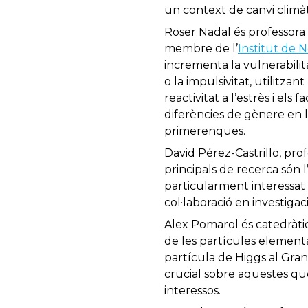
un context de canvi climàt
Roser Nadal és professora
membre de l’
Institut de 
incrementa la vulnerabilitat
o la impulsivitat, utilitza
reactivitat a l’estrès i els
diferències de gènere en la
primerenques.
David Pérez-Castrillo, pro
principals de recerca són l
particularment interessat e
col·laboració en investigac
Alex Pomarol és catedràti
de les partícules elementa
partícula de Higgs al Gra
crucial sobre aquestes qües
interessos.