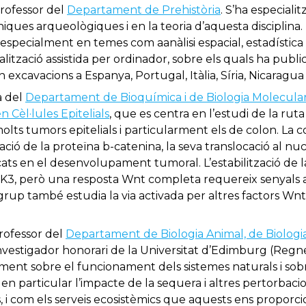
rofessor del
Departament de Prehistòria
. S’ha especialit
ues arqueològiques i en la teoria d’aquesta disciplina
 especialment en temes com aanàlisi espacial, estadística
visualització assistida per ordinador, sobre els quals ha pu
 excavacions a Espanya, Portugal, Itàlia, Síria, Nicaragua 
a del
Departament de Bioquímica i de Biologia Molecula
n Cèl·lules Epitelials
, que es centra en l’estudi de la rut
lts tumors epitelials i particularment els de colon. La 
zació de la proteïna b-catenina, la seva translocació al nucli
cats en el desenvolupament tumoral. L’estabilització de 
K3, però una resposta Wnt completa requereix senyals 
l grup també estudia la via activada per altres factors Wn
professor del
Departament de Biologia Animal, de Biologia 
nvestigador honorari de la Universitat d’Edimburg (Regne
ment sobre el funcionament dels sistemes naturals i sobr
en particular l’impacte de la sequera i altres pertorbacio
 i com els serveis ecosistèmics que aquests ens proporci