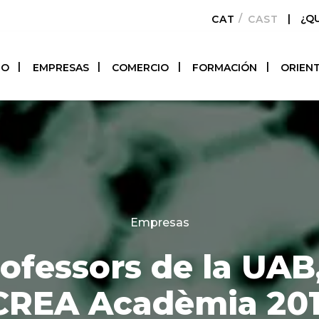
|
¿Q
CATALÀ
CASTELLAN
TO
EMPRESAS
COMERCIO
FORMACIÓN
ORIEN
Categories
Empresas
rofessors de la UAB
CREA Acadèmia 20