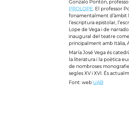
Gonzalo Pontón, professo
PROLOPE
. El professor P
fonamentalment d’àmbit hisp
l’escriptura epistolar, l’es
Lope de Vega i de narrador
inaugural del teatre come
principalment amb Itàlia, 
María José Vega és catedr
la literatura i la poètica
de nombroses monografies, ha
segles XV i XVI. És actual
Font: web
UAB