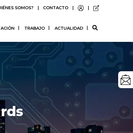
UIÉNES SOMOS?
|
CONTACTO
|
|
O
TACIÓN
TRABAJO
ACTUALIDAD
rds