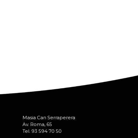
Masia Can Serraperera
Av. Roma, 65
Tel. 93 594 70 50