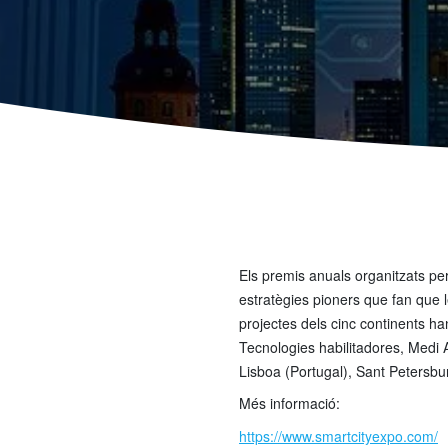
Els premis anuals organitzats p
estratègies pioners que fan que 
projectes dels cinc continents ha
Tecnologies habilitadores, Medi A
Lisboa (Portugal), Sant Petersbu
Més informació:
https://www.smartcityexpo.com/