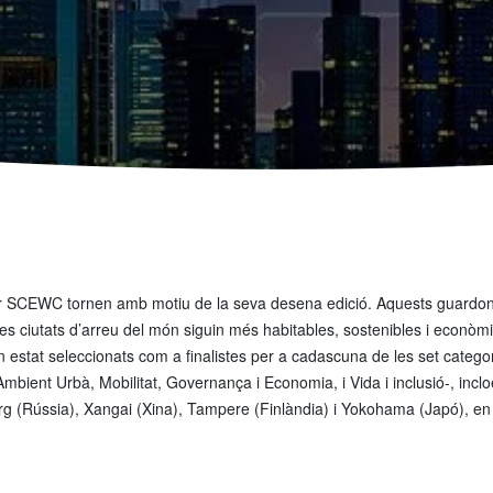
er SCEWC tornen amb motiu de la seva desena edició. Aquests guardons
les ciutats d’arreu del món siguin més habitables, sostenibles i econòm
n estat seleccionats com a finalistes per a cadascuna de les set catego
mbient Urbà, Mobilitat, Governança i Economia, i Vida i inclusió-, inclo
rg (Rússia), Xangai (Xina), Tampere (Finlàndia) i Yokohama (Japó), en 