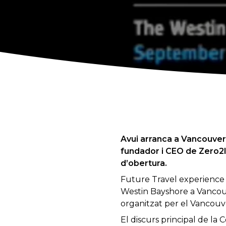
Avui arranca a Vancouver
fundador
i
CEO
de
Zero2I
d’obertura
.
Future Travel experience
Westin
Bayshore
a Vanco
organitzat
per
el Vancouv
El discurs
principal
de la 