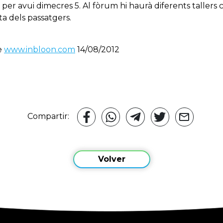
per avui
dimecres 5
.
Al fòrum
hi haurà diferents
tallers
ta dels
passatgers
.
de
www.inbloon.com
14/08/2012
Compartir:
Volver