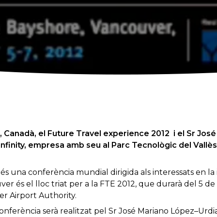
, Canadà, el Future Travel experience
2012
i
el Sr
José
nfinity
, empresa amb seu al Parc Tecnològic del Vallès
és
una conferència
mundial dirigida als interessats en la
uver
és
el lloc
triat
per a la
FTE
2012,
que durarà
del 5
de
er
Airport
Authority
.
Conferència
serà
realitzat
pel
Sr
José
Mariano
López
–
Urdi