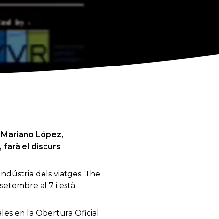
Mariano
López
,
,
farà el
discurs
indústria
dels viatges
.
The
 setembre al
7 i està
ales
en
la
Obertura
Oficial