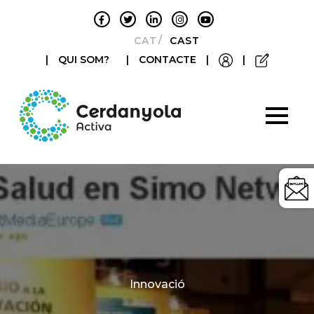
CATALÀ
CASTELLANO
|
QUI SOM?
|
CONTACTE
|
|
Categories
Innovació