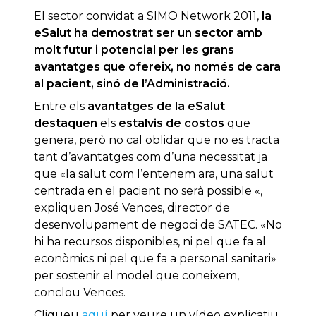
El sector convidat a SIMO Network 2011,
la
eSalut ha demostrat ser un sector amb
molt futur i potencial per les grans
avantatges que ofereix, no només de cara
al pacient, sinó de l’Administració.
Entre els
avantatges de la eSalut
destaquen
els
estalvis de costos
que
genera, però no cal oblidar que no es tracta
tant d’avantatges com d’una necessitat ja
que «la salut com l’entenem ara, una salut
centrada en el pacient no serà possible «,
expliquen José Vences, director de
desenvolupament de negoci de SATEC. «No
hi ha recursos disponibles, ni pel que fa al
econòmics ni pel que fa a personal sanitari»
per sostenir el model que coneixem,
conclou Vences.
Cliqueu
aquí
per veure un vídeo explicatiu.