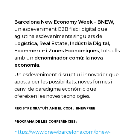
Barcelona New Economy Week – BNEW,
un esdeveniment B2B físic i digital que
aglutina esdeveniments singulars de
Logística, Real Estate, Indústria Digital,
Ecommerce i Zones Econòmiques
, tots ells
amb un
denominador comú: la nova
economia
.
Un esdeveniment disruptiu i innovador que
aposta per les possibilitats, noves formes i
canvi de paradigma econòmic que
ofereixen les noves tecnologies.
REGISTRE GRATUÏT AMB EL CODI : BNEWFREE
PROGRAMA DE LES CONFERÈNCIES:
https://www.bnewbarcelona.com/bnew-