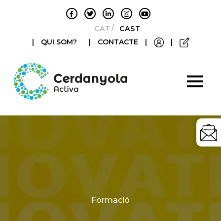
CATALÀ
CASTELLANO
|
QUI SOM?
|
CONTACTE
|
|
Categories
Formació