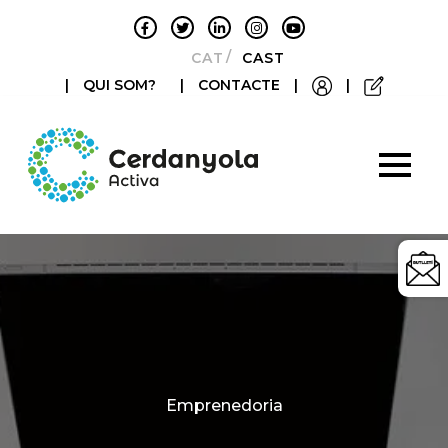
CATALÀ
CASTELLANO
|
QUI SOM?
|
CONTACTE
|
|
Categories
Emprenedoria