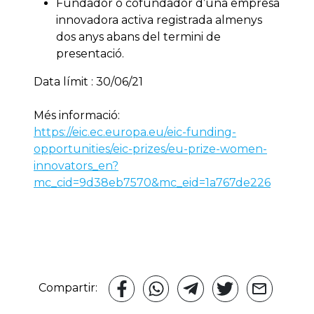
Fundador o cofundador d’una empresa
innovadora activa registrada almenys
dos anys abans del termini de
presentació.
Data límit : 30/06/21
Més informació:
https://eic.ec.europa.eu/eic-funding-
opportunities/eic-prizes/eu-prize-women-
innovators_en?
mc_cid=9d38eb7570&mc_eid=1a767de226
Compartir: